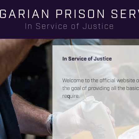
Skip to
GARIAN PRISON SER
main
content
In Service of Justice
In Service of Justice
Welcome to the official website o
the goal of providing all the basi
require.