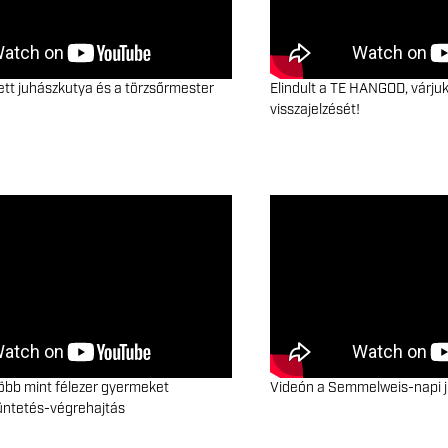
tt juhászkutya és a törzsőrmester
Elindult a TE HANGOD, várjuk
visszajelzését!
öbb mint félezer gyermeket
Videón a Semmelweis-napi 
üntetés-végrehajtás