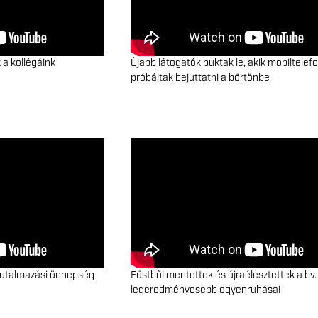
 a kollégáink
Újabb látogatók buktak le, akik mobiltelef
próbáltak bejuttatni a börtönbe
jutalmazási ünnepség
Füstből mentettek és újraélesztettek a bv.
legeredményesebb egyenruhásai