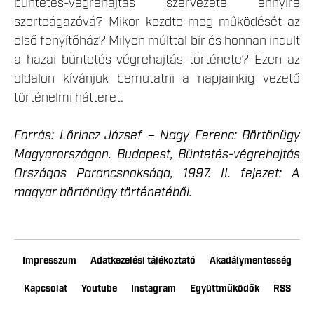
büntetés-végrehajtás szervezete ennyire
szerteágazóvá? Mikor kezdte meg működését az
első fenyítőház? Milyen múlttal bír és honnan indult
a hazai büntetés-végrehajtás története? Ezen az
oldalon kívánjuk bemutatni a napjainkig vezető
történelmi hátteret.
Forrás: Lőrincz József – Nagy Ferenc: Börtönügy
Magyarországon. Budapest, Büntetés-végrehajtás
Országos Parancsnoksága, 1997. II. fejezet: A
magyar börtönügy történetéből.
Impresszum
Adatkezelési tájékoztató
Akadálymentesség
Kapcsolat
Youtube
Instagram
Együttműködők
RSS