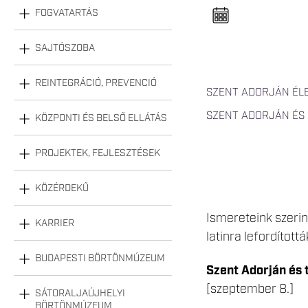
n
FOGVATARTÁS
e
l
n
y
SAJTÓSZOBA
i
t
á
REINTEGRÁCIÓ, PREVENCIÓ
s
SZENT ADORJÁN ÉL
a
SZENT ADORJÁN ÉS
KÖZPONTI ÉS BELSŐ ELLÁTÁS
PROJEKTEK, FEJLESZTÉSEK
KÖZÉRDEKŰ
Ismereteink szeri
KARRIER
latinra lefordított
BUDAPESTI BÖRTÖNMÚZEUM
Szent Adorján és 
[szeptember 8.]
SÁTORALJAÚJHELYI
BÖRTÖNMÚZEUM