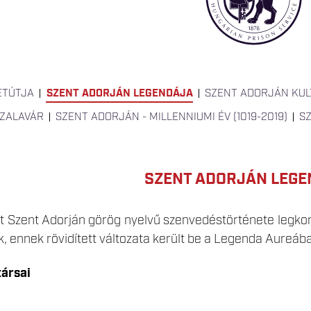
ETÚTJA
SZENT ADORJÁN LEGENDÁJA
SZENT ADORJÁN KUL
 ZALAVÁR
SZENT ADORJÁN - MILLENNIUMI ÉV (1019-2019)
S
SZENT ADORJÁN LEG
nt Szent Adorján görög nyelvű szenvedéstörténete legko
ák, ennek rövidített változata került be a Legenda Aureába
társai