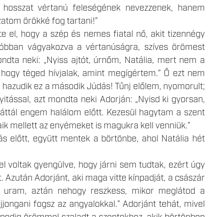
 hosszat vértanú feleségének nevezzenek, hanem
zatom örökké fog tartani!”
te el, hogy a szép és nemes fiatal nő, akit tizennégy
olóbban vágyakozva a vértanúságra, szíves örömest
ondta neki: „Nyiss ajtót, úrnőm, Natália, mert nem a
hogy téged hívjalak, amint megígértem.” Ő ezt nem
y hazudik ez a második Júdás! Tűnj előlem, nyomorult;
itással, azt mondta neki Adorján: „Nyisd ki gyorsan,
láttál engem halálom előtt. Kezesül hagytam a szent
ik mellett az enyémeket is magukra kell venniük.”
ás előtt, együtt mentek a börtönbe, ahol Natália hét
 el voltak gyengülve, hogy járni sem tudtak, ezért úgy
t. Azután Adorjánt, aki maga vitte kínpadját, a császár
 jó uram, aztán nehogy reszkess, mikor meglátod a
jongani fogsz az angyalokkal.” Adorjánt tehát, mivel