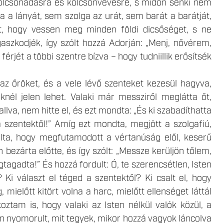
kölcsönadásra és kölcsönvevésre, s midőn senki nem
 a lányát, sem szolga az urát, sem barát a barátját,
t, hogy vessen meg minden földi dicsőséget, s ne
gaszkodjék, így szólt hozzá Adorján: „Menj, nővérem,
érjét a többi szentre bízva – hogy tudniillik erősítsék
 az őröket, és a vele lévő szenteket kezesül hagyva,
nél jelen lehet. Valaki már messziről meglátta őt,
hallva, nem hitte el, és ezt mondta: „És ki szabadíthatta
a szentektől!” Amíg ezt mondta, megjött a szolgafiú,
lta, hogy megfutamodott a vértanúság elől, keserű
 bezárta előtte, és így szólt: „Messze kerüljön tőlem,
gtagadta!” És hozzá fordult: Ó, te szerencsétlen, Isten
 Ki választ el téged a szentektől? Ki csalt el, hogy
előtt kitört volna a harc, mielőtt ellenséget láttál
ztam is, hogy valaki az Isten nélkül valók közül, a
an nyomorult, mit tegyek, mikor hozzá vagyok láncolva