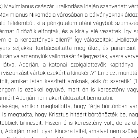
s) Maximianus császár uralkodása idején szenvedett vér
aximianus Nikomédia városában a bálványoknak áldozot
aló félelemből, ki a pénzjutalom utáni vágyból: szomszé
mat üldözőik elfogtak, és a király elé vezettek. Így sz
m el a keresztények ellen?” Így válaszoltak: „Hallottu
yers szíjakkal korbácsoltatta meg őket, és parancsot 
iután valamennyiük vallomását feljegyezték, vasra verve
 látva, Adorján, a katonai szolgálattevők kapitánya, 
viszonzást vártok ezekért a kínokért?” Erre ezt mondták
olt, amiket Isten készített azoknak, akik őt szeretik” (1
engem is ezekkel együvé, mert én is keresztény vagy
amiért Adorján nem akart áldozatot bemutatni.
felesége, amikor meghallotta, hogy férje börtönben van
s megtudta, hogy Krisztus hitéért börtönözték be, nagy 
többiek bilincseit. Hiszen ő is keresztény volt, de az ü
, Adorján, mert olyan kincsre leltél, amelyet nem szüle