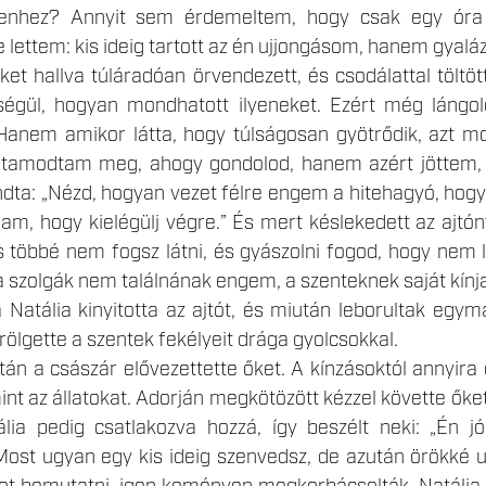
elenhez? Annyit sem érdemeltem, hogy csak egy óra
 lettem: kis ideig tartott az én ujjongásom, hanem gyalá
et hallva túláradóan örvendezett, és csodálattal töltöt
eségül, hogyan mondhatott ilyeneket. Ezért még láng
. Hanem amikor látta, hogy túlságosan gyötrődik, azt m
futamodtam meg, ahogy gondolod, hanem azért jöttem, 
ondta: „Nézd, hogyan vezet félre engem a hitehagyó, hog
, hogy kielégülj végre.” És mert késlekedett az ajtóny
 többé nem fogsz látni, és gyászolni fogod, hogy nem 
a szolgák nem találnának engem, a szenteknek saját kínja
 Natália kinyitotta az ajtót, és miután leborultak egym
rölgette a szentek fekélyeit drága gyolcsokkal.
ztán a császár elővezettette őket. A kínzásoktól annyira
mint az állatokat. Adorján megkötözött kézzel követte őke
tália pedig csatlakozva hozzá, így beszélt neki: „Én
ost ugyan egy kis ideig szenvedsz, de azután örökké uj