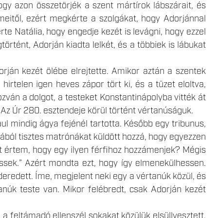
ogy azon összetörjék a szent mártírok lábszárait, és
lmeitől, ezért megkérte a szolgákat, hogy Adorjánnal
rte Natália, hogy engedje kezét is levágni, hogy ezzel
rtént, Adorján kiadta lelkét, és a többiek is lábukat
orján kezét ölébe elrejtette. Amikor aztán a szentek
hirtelen igen heves zápor tört ki, és a tüzet eloltva,
ván a dolgot, a testeket Konstantinápolyba vitték át
 Az Úr 280. esztendeje körül történt vértanúságuk.
ul mindig ágya fejénél tartotta. Később egy tribunus,
ából tisztes matrónákat küldött hozzá, hogy egyezzen
et értem, hogy egy ilyen férfihoz hozzámenjek? Mégis
sek.” Azért mondta ezt, hogy így elmenekülhessen.
deredett. Íme, megjelent neki egy a vértanúk közül, és
núk teste van. Mikor felébredt, csak Adorján kezét
 a feltámadó ellenszél sokakat közülük elsüllyesztett,