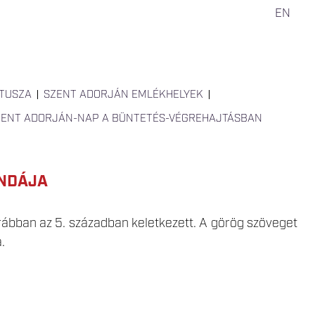
EN
TUSZA
SZENT ADORJÁN EMLÉKHELYEK
ZENT ADORJÁN-NAP A BÜNTETÉS-VÉGREHAJTÁSBAN
ENDÁJA
rábban az 5. században keletkezett. A görög szöveget
.