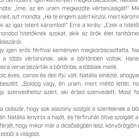
ot bemutatni, igen keményen megkorbácsolták, Natália 
ndta: „Íme, az én uram megkezdte vértanúságát!” Miko
eneit, azt mondta: „Ha te engem azért kínzol, mert károm
ki az igaz Istent káromlod!” Erre a király: „Ezek a hitet
 mondod hitetőknek azokat, akik az örök élet tanítóm
álaszáról.
gy igen erős férfival keményen megkorbácsoltatta. Nat
 a többi vértanúnak, akik a börtönben voltak. Hane
vasra verve bezárták a börtönbe, a többiek mellé.
c éves, csinos és deli ifjú volt. Natália elnézte, ahogy
 beszélt; „Boldog vagy, én uram, mert méltó lettél, 
y szenvedhetsz azért, aki érted szenvedett. Most f
a császár, hogy sok asszony szolgál a szenteknek a bö
ván Natália lenyírta a haját, és férfiruhát öltve szolgál
 férjét, hogy mikor már a dicsőségben lesz, könyörögjön 
 ebből a világból.