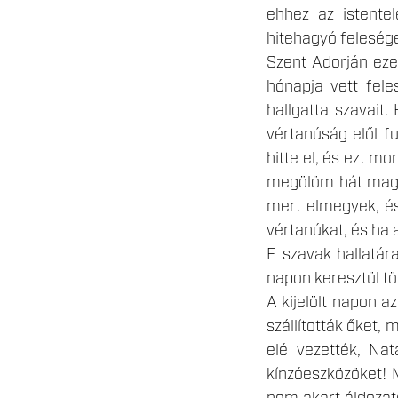
ehhez az istent
hitehagyó felesége
Szent Adorján ezek
hónapja vett fel
hallgatta szavait
vértanúság elől 
hitte el, és ezt m
megölöm hát magam
mert elmegyek, és
vértanúkat, és ha 
E szavak hallatára
napon keresztül tö
A kijelölt napon a
szállították őket, 
elé vezették, Na
kínzóeszközöket! M