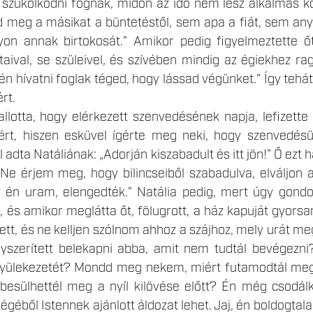
 szűkölködni fognak, midőn az idő nem lesz alkalmas 
 meg a másikat a büntetéstől, sem apa a fiát, sem anya
on annak birtokosát.” Amikor pedig figyelmeztette ő
aival, se szüleivel, és szívében mindig az égiekhez ra
 hívatni foglak téged, hogy lássad végünket.” Így tehát f
rt.
llotta, hogy elérkezett szenvedésének napja, lefizette
rt, hiszen esküvel ígérte meg neki, hogy szenvedésük
ül adta Natáliának: „Adorján kiszabadult és itt jön!” Ő ezt 
? Ne érjem meg, hogy bilincseiből szabadulva, elváljon 
 én uram, elengedték.” Natália pedig, mert úgy gondo
, és amikor meglátta őt, fölugrott, a ház kapuját gyorsan
sett, és ne kelljen szólnom ahhoz a szájhoz, mely urát me
nyszerített belekapni abba, amit nem tudtál bevégezni?
yülekezetét? Mondd meg nekem, miért futamodtál meg, mi
esülhettél meg a nyíl kilövése előtt? Én még csodálko
éből Istennek ajánlott áldozat lehet. Jaj, én boldogtal