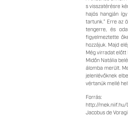
s visszatérésre ké
hajós hangján így
tartunk.” Erre az 
tengerre, és oda
figyelmeztette ők
hozzájuk. Majd elé
Még virradat előtt
Midőn Natália belé
álomba merült. Meg
jelenlévőknek elbe
vértanúk mellé hel
Forrás:
http://mek.niif.
Jacobus de Voragi