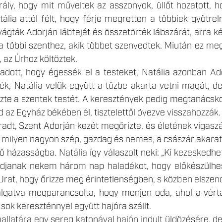
rály, hogy mit műveltek az asszonyok, üllőt hozatott, h
tália attól félt, hogy férje megretten a többiek gyötre
vágták Adorján lábfejét és összetörték lábszárát, arra ké
 többi szenthez, akik többet szenvedtek. Miután ez megtö
 az Úrhoz költöztek.
t adott, hogy égessék el a testeket, Natália azonban Ad
ték, Natália velük együtt a tűzbe akarta vetni magát, de 
zte a szentek testét. A keresztények pedig megtanácskoz
d az Egyház békében él, tisztelettől övezve visszahozzák.
adt, Szent Adorján kezét megőrizte, és életének vigaszá
a milyen nagyon szép, gazdag és nemes, a császár akarat
ő házasságba. Natália így válaszolt neki: „Ki kezeskedh
adjanak nekem három nap haladékot, hogy előkészülhes
 Urat, hogy őrizze meg érintetlenségben, s közben elszen
lgatva megparancsolta, hogy menjen oda, ahol a vérta
sok kereszténnyel együtt hajóra szállt.
allatára egy sereg katonával hajón indult üldözésére, de