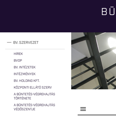
BÜ
Jelenlegi hely
BV. SZERVEZET
HÍREK
BVOP
BV. INTÉZETEK
INTÉZMÉNYEK
BV. HOLDING KFT.
KÖZPONTI ELLÁTÓ SZERV
A BÜNTETÉS-VÉGREHAJTÁS
TÖRTÉNETE
A BÜNTETÉS-VÉGREHAJTÁS
P
VÉDŐSZENTJE
a