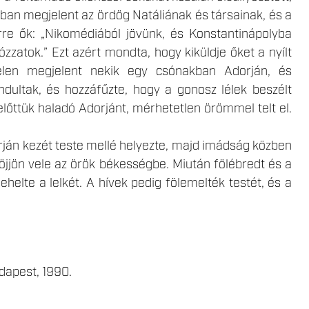
jában megjelent az ördög Natáliának és társainak, és a
rre ők: „Nikomédiából jövünk, és Konstantinápolyba
ózzatok.” Ezt azért mondta, hogy kiküldje őket a nyílt
rtelen megjelent nekik egy csónakban Adorján, és
dultak, és hozzáfűzte, hogy a gonosz lélek beszélt
 előttük haladó Adorjánt, mérhetetlen örömmel telt el.
rján kezét teste mellé helyezte, majd imádság közben
jöjjön vele az örök békességbe. Miután fölébredt és a
helte a lelkét. A hívek pedig fölemelték testét, és a
dapest, 1990.