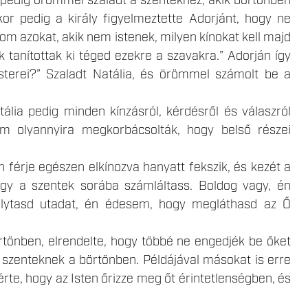
pedig örömmel szaladt a szentekhez, akik börtönben
r pedig a király figyelmeztette Adorjánt, hogy ne
lom azokat, akik nem istenek, milyen kínokat kell majd
ők tanítottak ki téged ezekre a szavakra.” Adorján így
esterei?” Szaladt Natália, és örömmel számolt be a
ália pedig minden kínzásról, kérdésről és válaszról
m olyannyira megkorbácsolták, hogy belső részei
an férje egészen elkínozva hanyatt fekszik, és kezét a
hogy a szentek sorába számláltass. Boldog vagy, én
olytasd utadat, én édesem, hogy megláthasd az Ő
rtönben, elrendelte, hogy többé ne engedjék be őket
t a szenteknek a börtönben. Példájával másokat is erre
érte, hogy az Isten őrizze meg őt érintetlenségben, és