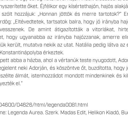
nyszerítette őket. Éjfélkor egy kísértethajón, hajós alak
 szólt hozzájuk: „Honnan jöttök és merre tartotok?” E
ördög: „Eltévedtetek, tartsatok balra, hogy jó irányba haj
vesszenek. De amint átigazították a vitorlákat, hi
et, hogy ugyanabba az irányba hajózzanak, amerre elin
jük került, mutatva nekik az utat. Natália pedig látva az
 Konstantinápolyba érkeztek.
pett abba a házba, ahol a vértanúk teste nyugodott, Ado
jelent neki Adorján, és köszöntve őt, buzdította, hogy 
szélte álmát, istenhozzádot mondott mindenkinek és kile
yezték el.”
hu/04600/04626/html/legenda0081.html
ne: Legenda Aurea. Szerk. Madas Edit, Helikon Kiadó, Bu