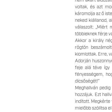
nem akart áldozat
voltak, és azt mo
káromolja az ő ist
neked kiállanod, a
válaszolt: „Miért
többieknek férje v
Akkor a király né
rögtön beszámolt
kiomlottak. Erre, 
Adorján huszonnyol
feje alá téve így
fényességem, hog
dicsőségét!”
Meghallván pedig 
hozzájuk. Ezt hall
indított. Megkérte
mielőbb szólítsa el