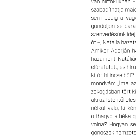
van birtokukban –
szabadíthatja majd
sem pedig a vagy
gondoljon se barát
szenvedésünk idején
őt –, Natália hazaté
Amikor Adorján ha
hazament Natáliáé
előrefutott, és hír
ki őt bilincseiből
mondván: „Íme az
zokogásban tört ki
aki az Istentől ele
nélkül való, ki ké
otthagyd a béke g
volna? Hogyan seb
gonoszok nemzetség