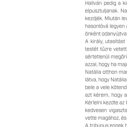
Hallván pedig a ki
elpusztuljanak. Na
kezdjék. Miután le
hasonlóvá legyen a
önként odanyújtva,
A király, utasítás
testét tűzre vetet
sértetlenül megőri
azzal, hogy ha maj
Natália otthon mar
látva, hogy Natáli
bele a vele kötend
azt kérem, hogy 
Kérlelni kezdte az
kedvesen vigaszta
vette magához, és 
A tribunus ennek h