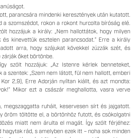
tanúságot.
t, parancsára mindenki keresztények után kutatott.
d a szomszédot, rokon a rokont hurcolta bíróság elé.
ólt hozzájuk a király: „Nem hallottátok, hogy milyen
k és kinevettük esztelen parancsodat.” Erre a király
adott arra, hogy szájukat kövekkel zúzzák szét, és
 zárják őket börtönbe.
így szólt hozzájuk: „Az Istenre kérlek benneteket,
 a szentek: „Szem nem látott, fül nem hallott, emberi
 Kor 2,9), Erre Adorján nyíltan kiállt, és azt mondta:
ok!” Mikor ezt a császár meghallotta, vasra verve
, megszaggatta ruháit, keservesen sírt és jajgatott.
öröm töltötte el, a börtönhöz futott, és csókolgatni
ldözés miatt nem árulta el magát. Így szólt férjéhez:
id hagytak rád, s amelyben ezek itt – noha sok minden