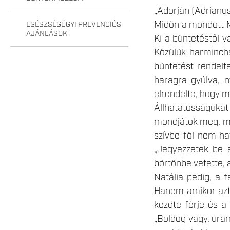
„Adorján (Adrianu
Midőn a mondott M
EGÉSZSÉGÜGYI PREVENCIÓS
AJÁNLÁSOK
Ki a büntetéstől v
Közülük harminchár
büntetést rendelte
haragra gyúlva, n
elrendelte, hogy m
Állhatatosságukat
mondjátok meg, mi 
szívbe föl nem hat
„Jegyezzetek be 
börtönbe vetette, 
Natália pedig, a 
Hanem amikor azt i
kezdte férje és a 
„Boldog vagy, uram