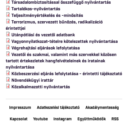
Társadalombiztosítással összefüggő nyilvántartás
Tartalékos-nyilvántartás
Teljesítményértékelés és -minősítés
Terrorizmus, szervezett bűnözés, radikalizáció
érintettjei
Utánpótlási és vezetői adatbank
Vagyonnyilatkozat-tételre kötelezettek nyilvántartása
Végrehajtási eljárások lefolytatása
Vezetői és szakmai, valamint más szervekkel közösen
tartott értekezletek hangfelvételeinek és iratainak
nyilvántartása
Közbeszerzési eljárás lefolytatása - érintetti tájékoztató
Növendékügyi irattár
Közalkalmazotti nyilvántartás
Impresszum
Adatkezelési tájékoztató
Akadálymentesség
Kapcsolat
Youtube
Instagram
Együttműködők
RSS