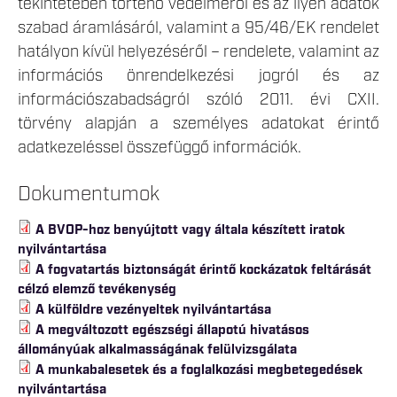
tekintetében történő védelméről és az ilyen adatok
szabad áramlásáról, valamint a 95/46/EK rendelet
hatályon kívül helyezéséről – rendelete, valamint az
információs önrendelkezési jogról és az
információszabadságról szóló 2011. évi CXII.
törvény alapján a személyes adatokat érintő
adatkezeléssel összefüggő információk.
Dokumentumok
A BVOP-hoz benyújtott vagy általa készített iratok
nyilvántartása
A fogvatartás biztonságát érintő kockázatok feltárását
célzó elemző tevékenység
A külföldre vezényeltek nyilvántartása
A megváltozott egészségi állapotú hivatásos
állományúak alkalmasságának felülvizsgálata
A munkabalesetek és a foglalkozási megbetegedések
nyilvántartása