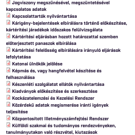
Jogviszony megszűnésével, megszüntetésével
kapcsolatos adatok
Kapcsolattartók nyilvántartása
Kárigény-bejelentések elbírálásra történő előkészítése,
kártérítési járadékok időszakos felülvizsgálata
Kártérítési eljárásban hozott határozattal szemben
előterjesztett panaszok elbírálása
Kártérítési felelősség elbírálására irányuló eljárások
lefolytatása
Katonai ülnökök jelölése
Képmás és, vagy hangfelvétel készítése és
felhasználása
Készenléti szolgálatot ellátók nyilvántartása
Kiadványok előkészítése és szerkesztése
Kockázatelemzési és Kezelési Rendszer
Közérdekű adatok megismerése iránti igények
teljesítése
Központosított Illetményszámfejtési Rendszer
Külföldi szakmai és tudományos rendezvényeken,
tanulmányutakon való részvétel, kiutazások