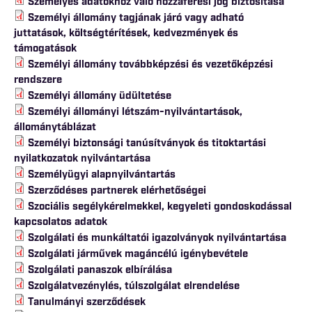
Személyes adatokhoz való hozzáférési jog biztosítása
Személyi állomány tagjának járó vagy adható
juttatások, költségtérítések, kedvezmények és
támogatások
Személyi állomány továbbképzési és vezetőképzési
rendszere
Személyi állomány üdültetése
Személyi állományi létszám-nyilvántartások,
állománytáblázat
Személyi biztonsági tanúsítványok és titoktartási
nyilatkozatok nyilvántartása
Személyügyi alapnyilvántartás
Szerződéses partnerek elérhetőségei
Szociális segélykérelmekkel, kegyeleti gondoskodással
kapcsolatos adatok
Szolgálati és munkáltatói igazolványok nyilvántartása
Szolgálati járművek magáncélú igénybevétele
Szolgálati panaszok elbírálása
Szolgálatvezénylés, túlszolgálat elrendelése
Tanulmányi szerződések