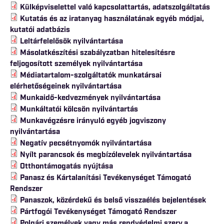
Külképviselettel való kapcsolattartás, adatszolgáltatás
Kutatás és az iratanyag használatának egyéb módjai,
kutatói adatbázis
Leltárfelelősök nyilvántartása
Másolatkészítési szabályzatban hitelesítésre
feljogosított személyek nyilvántartása
Médiatartalom-szolgáltatók munkatársai
elérhetőségeinek nyilvántartása
Munkaidő-kedvezmények nyilvántartása
Munkáltatói kölcsön nyilvántartás
Munkavégzésre irányuló egyéb jogviszony
nyilvántartása
Negatív pecsétnyomók nyilvántartása
Nyílt parancsok és megbízólevelek nyilvántartása
Otthontámogatás nyújtása
Panasz és Kártalanítási Tevékenységet Támogató
Rendszer
Panaszok, közérdekű és belső visszaélés bejelentések
Pártfogói Tevékenységet Támogató Rendszer
Polgári személyek vagy más rendvédelmi szerv,a