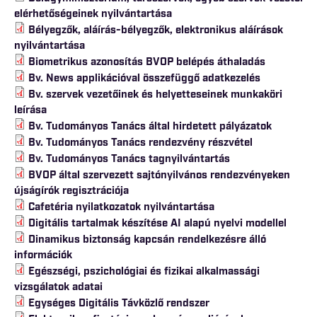
elérhetőségeinek nyilvántartása
Bélyegzők, aláírás-bélyegzők, elektronikus aláírások
nyilvántartása
Biometrikus azonosítás BVOP belépés áthaladás
Bv. News applikációval összefüggő adatkezelés
Bv. szervek vezetőinek és helyetteseinek munkaköri
leírása
Bv. Tudományos Tanács által hirdetett pályázatok
Bv. Tudományos Tanács rendezvény részvétel
Bv. Tudományos Tanács tagnyilvántartás
BVOP által szervezett sajtónyilvános rendezvényeken
újságírók regisztrációja
Cafetéria nyilatkozatok nyilvántartása
Digitális tartalmak készítése AI alapú nyelvi modellel
Dinamikus biztonság kapcsán rendelkezésre álló
információk
Egészségi, pszichológiai és fizikai alkalmassági
vizsgálatok adatai
Egységes Digitális Távközlő rendszer