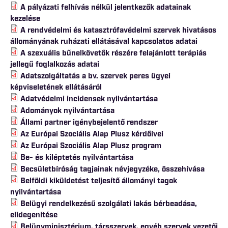
A pályázati felhívás nélkül jelentkezők adatainak
kezelése
A rendvédelmi és katasztrófavédelmi szervek hivatásos
állományának ruházati ellátásával kapcsolatos adatai
A szexuális bűnelkövetők részére felajánlott terápiás
jellegű foglalkozás adatai
Adatszolgáltatás a bv. szervek peres ügyei
képviseletének ellátásáról
Adatvédelmi incidensek nyilvántartása
Adományok nyilvántartása
Állami partner igénybejelentő rendszer
Az Európai Szociális Alap Plusz kérdőívei
Az Európai Szociális Alap Plusz program
Be- és kiléptetés nyilvántartása
Becsületbíróság tagjainak névjegyzéke, összehívása
Belföldi kiküldetést teljesítő állományi tagok
nyilvántartása
Belügyi rendelkezésű szolgálati lakás bérbeadása,
elidegenítése
Belügyminisztérium, társszervek, egyéb szervek vezetői