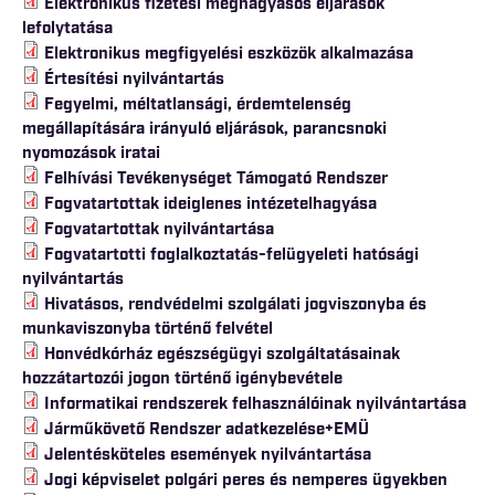
Elektronikus fizetési meghagyásos eljárások
lefolytatása
Elektronikus megfigyelési eszközök alkalmazása
Értesítési nyilvántartás
Fegyelmi, méltatlansági, érdemtelenség
megállapítására irányuló eljárások, parancsnoki
nyomozások iratai
Felhívási Tevékenységet Támogató Rendszer
Fogvatartottak ideiglenes intézetelhagyása
Fogvatartottak nyilvántartása
Fogvatartotti foglalkoztatás-felügyeleti hatósági
nyilvántartás
Hivatásos, rendvédelmi szolgálati jogviszonyba és
munkaviszonyba történő felvétel
Honvédkórház egészségügyi szolgáltatásainak
hozzátartozói jogon történő igénybevétele
Informatikai rendszerek felhasználóinak nyilvántartása
Járműkövető Rendszer adatkezelése+EMÜ
Jelentésköteles események nyilvántartása
Jogi képviselet polgári peres és nemperes ügyekben