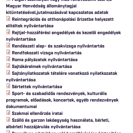
Magyar Honvédség állománytagjai
kitüntetésével,jutalmazásával kapcsolatos adatok
Reintegrációs és otthonápolási őrizetbe helyezett
elítéltek nyilvántartása
Rejtjel-hozzáférési engedélyek és kezelői engedélyek
nyilvántartása
Rendészeti alap- és szakvizsga nyilvántartás
Rendfokozati vizsga nyilvántartás
Roma pályázatok nyilvántartása
Sajtókérelmek nyilvántartása
Sajtónyilatkozatok tételére vonatkozó nyilatkozatok
nyilvántartása
Sértettek nyilvántartása
Sport- és szabadidős rendezvények, kulturális
programok, előadások, koncertek, egyéb rendezvények
dokumentumai
Szakmai ellenőrzés iratai
Szálló és garzon lakóegység használata, bérleti,
albérleti hozzájárulás nyilvántartása