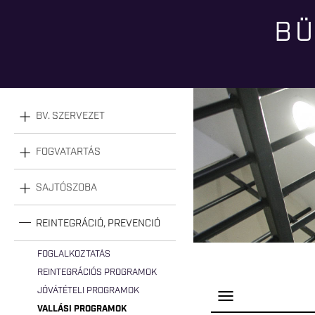
BÜ
Jelenlegi hely
BV. SZERVEZET
FOGVATARTÁS
SAJTÓSZOBA
REINTEGRÁCIÓ, PREVENCIÓ
FOGLALKOZTATÁS
REINTEGRÁCIÓS PROGRAMOK
JÓVÁTÉTELI PROGRAMOK
P
a
VALLÁSI PROGRAMOK