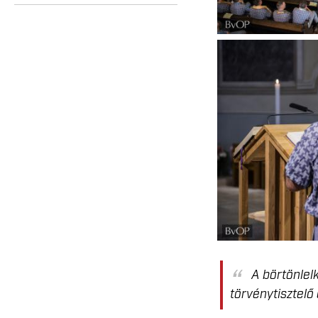
A börtönlel
törvénytisztel