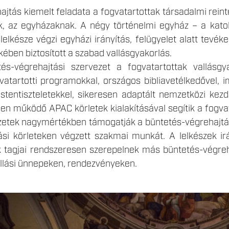
jtás kiemelt feladata a fogvatartottak társadalmi reint
k, az egyházaknak. A négy történelmi egyház – a katoli
lelkésze végzi egyházi irányítás, felügyelet alatt tevé
ben biztosított a szabad vallásgyakorlás.
s-végrehajtási szervezet a fogvatartottak vallásgy
atartotti programokkal, országos bibliavetélkedővel, i
istentiszteletekkel, sikeresen adaptált nemzetközi ke
en működő APAC körletek kialakításával segítik a fogvata
zetek nagymértékben támogatják a büntetés-végrehajtási
tási körleteken végzett szakmai munkát. A lelkészek ir
k tagjai rendszeresen szerepelnek más büntetés-végreha
lási ünnepeken, rendezvényeken.