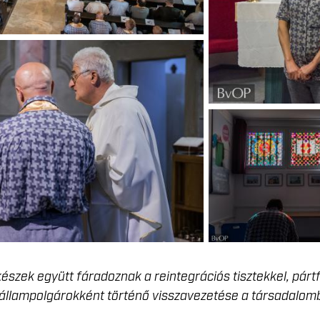
készek együtt fáradoznak a reintegrációs tisztekkel, párt
ő állampolgárokként történő visszavezetése a társadalom