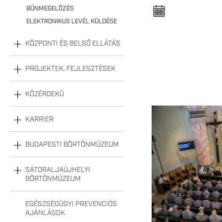
n
BŰNMEGELŐZÉS
e
l
ELEKTRONIKUS LEVÉL KÜLDÉSE
n
y
i
KÖZPONTI ÉS BELSŐ ELLÁTÁS
t
á
s
PROJEKTEK, FEJLESZTÉSEK
a
KÖZÉRDEKŰ
KARRIER
BUDAPESTI BÖRTÖNMÚZEUM
SÁTORALJAÚJHELYI
BÖRTÖNMÚZEUM
EGÉSZSÉGÜGYI PREVENCIÓS
AJÁNLÁSOK