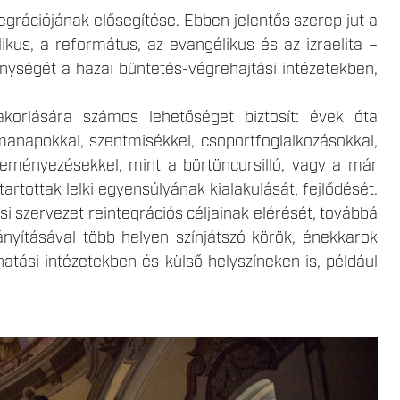
egrációjának elősegítése. Ebben jelentős szerep jut a
kus, a református, az evangélikus és az izraelita –
kenységét a hazai büntetés-végrehajtási intézetekben,
akorlására számos lehetőséget biztosít: évek óta
manapokkal, szentmisékkel, csoportfoglalkozásokkal,
zdeményezésekkel, mint a börtöncursilló, vagy a már
rtottak lelki egyensúlyának kialakulását, fejlődését.
 szervezet reintegrációs céljainak elérését, továbbá
ányításával több helyen színjátszó körök, énekkarok
tási intézetekben és külső helyszíneken is, például