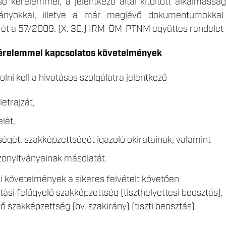
ső kérelemmel, a jelentkező által kitöltött alkalmassá
ányokkal, illetve a már meglévő dokumentumokkal 
t a 57/2009. (X. 30.) IRM-ÖM-PTNM együttes rendelet (
 kérelemmel kapcsolatos követelmények
lni kell a hivatásos szolgálatra jelentkező
etrajzát,
lét,
tségét, szakképzettségét igazoló okiratainak, valamint
zonyítványainak másolatát.
i követelmények a sikeres felvételt követően
ási felügyelő szakképzettség (tiszthelyettesi beosztás),
ő szakképzettség (bv. szakirány) (tiszti beosztás)