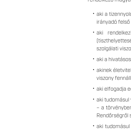
rendelkező magyar 
aki a tizennyo
irányadó felső
aki rendelkez
(tiszthelyette
szolgálati vis
aki a hivatásos
akinek életvit
viszony fennáll
aki elfogadja e
aki tudomásul 
– a törvénybe
Rendőrségről sz
aki tudomásul 