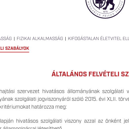
ASSÁG
FIZIKAI ALKALMASSÁG
KIFOGÁSTALAN ÉLETVITEL E
LI SZABÁLYOK
ÁLTALÁNOS FELVÉTELI S
ajtási szervezet hivatásos állományának szolgálati v
ának szolgálati jogviszonyáról szóló 2015. évi XLII. tör
 kritériumokat határozza meg:
apján hivatásos szolgálati viszony azzal az önként jel