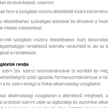
ket és elvárásokat, valamint
ak fenn a szolgálati viszony létesítését kizáró körülmény
ny létesítéséhez szükséges adatokat és tényeket a hivat
ak hiteles másolatával.
rvnél szolgálati viszony létesítésekor tiszti besorolá
végzettséggel rendelkező személy nevezhető ki, aki az á
ával is rendelkezik.
gálatok rendje
ő szerv (bv. szerv) nyomtatványával (a korábbi és meg
terhelhetőségről szóló igazolás formanyomtatvánnyal a há
 a bv. szerv elvégzi a fizikai alkalmassági vizsgálatot.
kai alkalmassági vizsgálaton a jelentkező megfelelt, 
i protokoll szerint zajlik az egészségi és pszichikai alka