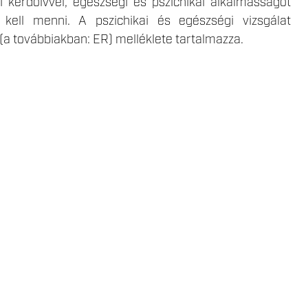
gi kérdőívvel, egészségi és pszichikai alkalmasságot
kell menni. A pszichikai és egészségi vizsgálat
a továbbiakban: ER) melléklete tartalmazza.