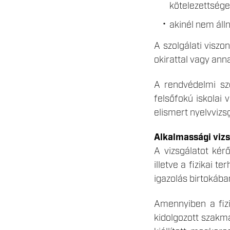
kötelezettsége
akinél nem álln
A szolgálati viszo
okirattal vagy ann
A rendvédelmi sze
felsőfokú iskolai 
elismert nyelvvizsg
Alkalmassági vizs
A vizsgálatot kér
illetve a fizikai 
igazolás birtokában
Amennyiben a fizi
kidolgozott szakma