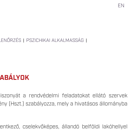
EN
LLENŐRZÉS
PSZICHIKAI ALKALMASSÁG
ZABÁLYOK
iszonyát a rendvédelmi feladatokat ellátó szervek
vény (Hszt.) szabályozza, mely a hivatásos állományba
entkező, cselekvőképes, állandó belföldi lakóhellyel