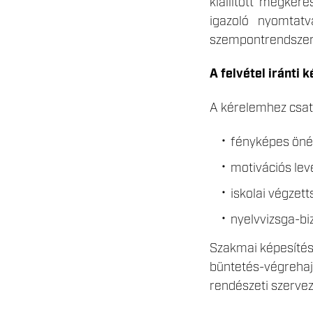
kiállított megkere
igazoló nyomtatv
szempontrendszeré
A felvétel iránti
A kérelemhez csato
fényképes önél
motivációs leve
iskolai végzet
nyelvvizsga-bi
Szakmai képesítés
büntetés-végrehajt
rendészeti szervez