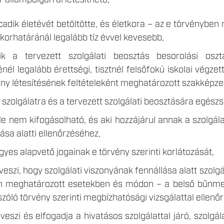
állampolgárral létesíthető,
lcadik életévét betöltötte, és életkora – az e törvényben
 korhatáránál legalább tíz évvel kevesebb,
ik a tervezett szolgálati beosztás besorolási oszt
sénél legalább érettségi, tisztnél felsőfokú iskolai végz
zony létesítésének feltételeként meghatározott szakképze
 szolgálatra és a tervezett szolgálati beosztására egészs
ele nem kifogásolható, és aki hozzájárul annak a szolgála
ása alatti ellenőrzéséhez,
gyes alapvető jogainak e törvény szerinti korlátozását,
veszi, hogy szolgálati viszonyának fennállása alatt szolg
n meghatározott esetekben és módon – a belső bűnmegel
óló törvény szerinti megbízhatósági vizsgálattal ellenőri
veszi és elfogadja a hivatásos szolgálattal járó, szolg