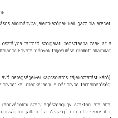
ek.
ásos állományba jelentkezőnek kell igazolnia eredeti
si osztályba tartozó szolgálati beosztásba csak az a
ltalános követelmények teljesülése mellett államilag
lévő betegségeivel kapcsolatos tájékoztatást kérő),
ziorvost kell megkeresni. A háziorvosi terhelhetőségi
a rendvédelmi szerv egészségügyi szakterülete által
lmasság megállapítása. A vizsgálatra a bv. szerv által