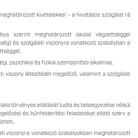
 meghatározott kivételekkel – a hivatásos szolgálat rá
álya szerint meghatározott iskolai végzettséggel
ettség) és szolgálati viszonyra vonatkozó szabályban a
ttséggel,
égi, pszichikai és fizikai szempontból alkalmas,
ti viszony létesítését megelőző, valamint a szolgálati
álata törvényes ellátását tudta és beleegyezése nélkül
őzési és bűnfelderítési feladatokat ellátó szerv a
zheti,
álati viszonyra vonatkozó szabályokban meghatározott