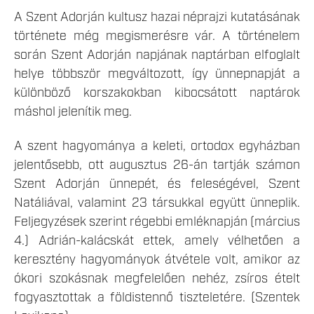
A Szent Adorján kultusz hazai néprajzi kutatásának
története még megismerésre vár. A történelem
során Szent Adorján napjának naptárban elfoglalt
helye többször megváltozott, így ünnepnapját a
különböző korszakokban kibocsátott naptárok
máshol jelenítik meg.
A szent hagyománya a keleti, ortodox egyházban
jelentősebb, ott augusztus 26-án tartják számon
Szent Adorján ünnepét, és feleségével, Szent
Natáliával, valamint 23 társukkal együtt ünneplik.
Feljegyzések szerint régebbi emléknapján (március
4.) Adrián-kalácskát ettek, amely vélhetően a
keresztény hagyományok átvétele volt, amikor az
ókori szokásnak megfelelően nehéz, zsíros ételt
fogyasztottak a földistennő tiszteletére. (Szentek