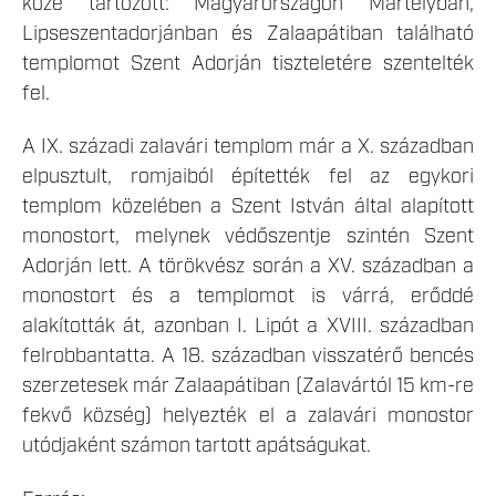
közé tartozott: Magyarországon Mártélyban,
Lipseszentadorjánban és Zalaapátiban található
templomot Szent Adorján tiszteletére szentelték
fel.
A IX. századi zalavári templom már a X. században
elpusztult, romjaiból építették fel az egykori
templom közelében a Szent István által alapított
monostort, melynek védőszentje szintén Szent
Adorján lett. A törökvész során a XV. században a
monostort és a templomot is várrá, erőddé
alakították át, azonban I. Lipót a XVIII. században
felrobbantatta. A 18. században visszatérő bencés
szerzetesek már Zalaapátiban (Zalavártól 15 km-re
fekvő község) helyezték el a zalavári monostor
utódjaként számon tartott apátságukat.