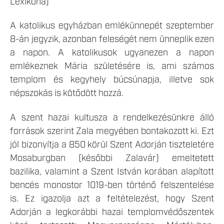
Lexikona)
A katolikus egyházban emlékünnepét szeptember
8-án jegyzik, azonban feleségét nem ünneplik ezen
a napon. A katolikusok ugyanezen a napon
emlékeznek Mária születésére is, ami számos
templom és kegyhely búcsúnapja, illetve sok
népszokás is kötődött hozzá.
A szent hazai kultusza a rendelkezésünkre álló
források szerint Zala megyében bontakozott ki. Ezt
jól bizonyítja a 850 körül Szent Adorján tiszteletére
Mosaburgban (későbbi Zalavár) emeltetett
bazilika, valamint a Szent István korában alapított
bencés monostor 1019-ben történő felszentelése
is. Ez igazolja azt a feltételezést, hogy Szent
Adorján a legkorábbi hazai templomvédőszentek