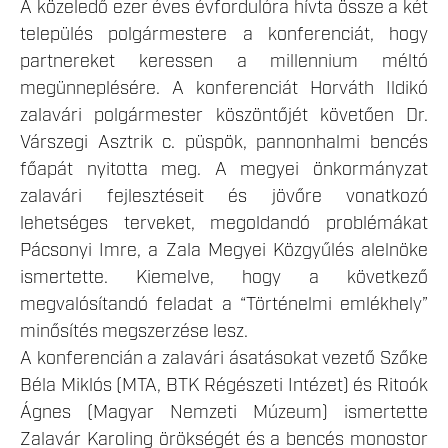
A közeledő ezer éves évfordulóra hívta össze a két
település polgármestere a konferenciát, hogy
partnereket keressen a millennium méltó
megünneplésére. A konferenciát Horváth Ildikó
zalavári polgármester köszöntőjét követően Dr.
Várszegi Asztrik c. püspök, pannonhalmi bencés
főapát nyitotta meg. A megyei önkormányzat
zalavári fejlesztéseit és jövőre vonatkozó
lehetséges terveket, megoldandó problémákat
Pácsonyi Imre, a Zala Megyei Közgyűlés alelnöke
ismertette. Kiemelve, hogy a következő
megvalósítandó feladat a “Történelmi emlékhely”
minősítés megszerzése lesz.
A konferencián a zalavári ásatásokat vezető Szőke
Béla Miklós (MTA, BTK Régészeti Intézet) és Ritoók
Ágnes (Magyar Nemzeti Múzeum) ismertette
Zalavár Karoling örökségét és a bencés monostor