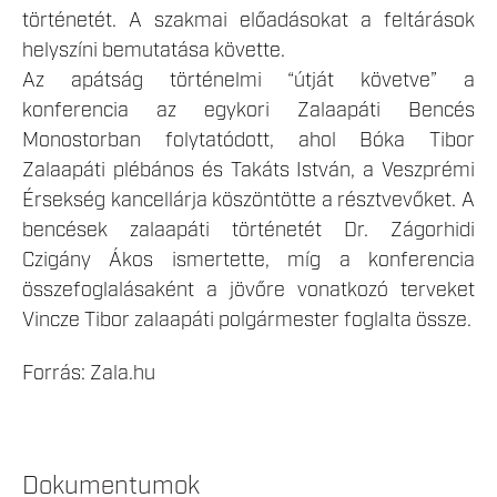
történetét. A szakmai előadásokat a feltárások
helyszíni bemutatása követte.
Az apátság történelmi “útját követve” a
konferencia az egykori Zalaapáti Bencés
Monostorban folytatódott, ahol Bóka Tibor
Zalaapáti plébános és Takáts István, a Veszprémi
Érsekség kancellárja köszöntötte a résztvevőket. A
bencések zalaapáti történetét Dr. Zágorhidi
Czigány Ákos ismertette, míg a konferencia
összefoglalásaként a jövőre vonatkozó terveket
Vincze Tibor zalaapáti polgármester foglalta össze.
Forrás: Zala.hu
Dokumentumok