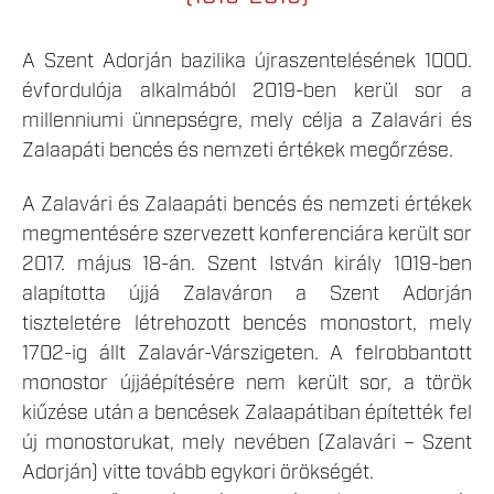
A Szent Adorján bazilika újraszentelésének 1000.
évfordulója alkalmából 2019-ben kerül sor a
millenniumi ünnepségre, mely célja a Zalavári és
Zalaapáti bencés és nemzeti értékek megőrzése.
A Zalavári és Zalaapáti bencés és nemzeti értékek
megmentésére szervezett konferenciára került sor
2017. május 18-án. Szent István király 1019-ben
alapította újjá Zalaváron a Szent Adorján
tiszteletére létrehozott bencés monostort, mely
1702-ig állt Zalavár-Várszigeten. A felrobbantott
monostor újjáépítésére nem került sor, a török
kiűzése után a bencések Zalaapátiban építették fel
új monostorukat, mely nevében (Zalavári – Szent
Adorján) vitte tovább egykori örökségét.