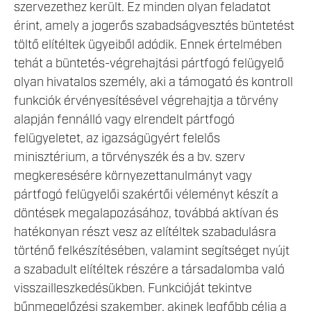
szervezethez került. Ez minden olyan feladatot
érint, amely a jogerős szabadságvesztés büntetést
töltő elítéltek ügyeiből adódik. Ennek értelmében
tehát a büntetés-végrehajtási pártfogó felügyelő
olyan hivatalos személy, aki a támogató és kontroll
funkciók érvényesítésével végrehajtja a törvény
alapján fennálló vagy elrendelt pártfogó
felügyeletet, az igazságügyért felelős
minisztérium, a törvényszék és a bv. szerv
megkeresésére környezettanulmányt vagy
pártfogó felügyelői szakértői véleményt készít a
döntések megalapozásához, továbbá aktívan és
hatékonyan részt vesz az elítéltek szabadulásra
történő felkészítésében, valamint segítséget nyújt
a szabadult elítéltek részére a társadalomba való
visszailleszkedésükben. Funkcióját tekintve
bűnmegelőzési szakember, akinek legfőbb célja a