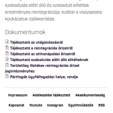
szabadulás előtt álló és szabadult elítéltek
eredményes reintegrációja, ezáltal a visszaesési
kockázatuk csökkentése.
Dokumentumok
Tájékoztató az utógondozásról
Tájékoztató a reintegrációs őrizetről
Tájékoztató az otthonápolási őrizetről
Tájékoztató szabadulás előtt álló elítélteknek
Területileg illetékes reintegrációs őrizet
jogintézményhez
Pártfogók ügyfélfogadási helye, rendje
Impresszum
Adatkezelési tájékoztató
Akadálymentesség
Kapcsolat
Youtube
Instagram
Együttműködők
RSS