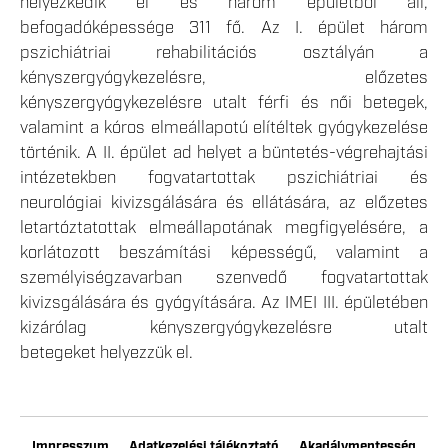
helyezkedik el és három épületből áll,
befogadóképessége 311 fő. Az I. épület három
pszichiátriai rehabilitációs osztályán a
kényszergyógykezelésre, előzetes
kényszergyógykezelésre utalt férfi és női betegek,
valamint a kóros elmeállapotú elítéltek gyógykezelése
történik. A II. épület ad helyet a büntetés-végrehajtási
intézetekben fogvatartottak pszichiátriai és
neurológiai kivizsgálására és ellátására, az előzetes
letartóztatottak elmeállapotának megfigyelésére, a
korlátozott beszámítási képességű, valamint a
személyiségzavarban szenvedő fogvatartottak
kivizsgálására és gyógyítására. Az IMEI III. épületében
kizárólag kényszergyógykezelésre utalt
betegeket helyezzük el.
Impresszum
Adatkezelési tájékoztató
Akadálymentesség