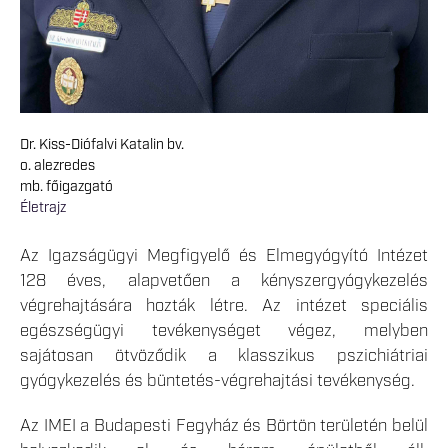
Dr. Kiss-Diófalvi Katalin bv.
o. alezredes
mb. főigazgató
Életrajz
Az Igazságügyi Megfigyelő és Elmegyógyító Intézet
128 éves, alapvetően a kényszergyógykezelés
végrehajtására hozták létre. Az intézet speciális
egészségügyi tevékenységet végez, melyben
sajátosan ötvöződik a klasszikus pszichiátriai
gyógykezelés és büntetés-végrehajtási tevékenység.
Az IMEI a Budapesti Fegyház és Börtön területén belül