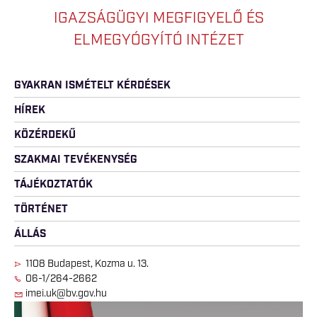
IGAZSÁGÜGYI MEGFIGYELŐ ÉS
ELMEGYÓGYÍTÓ INTÉZET
GYAKRAN ISMÉTELT KÉRDÉSEK
HÍREK
KÖZÉRDEKŰ
SZAKMAI TEVÉKENYSÉG
TÁJÉKOZTATÓK
TÖRTÉNET
ÁLLÁS
1108 Budapest, Kozma u. 13.
06-1/264-2662
imei.uk@bv.gov.hu