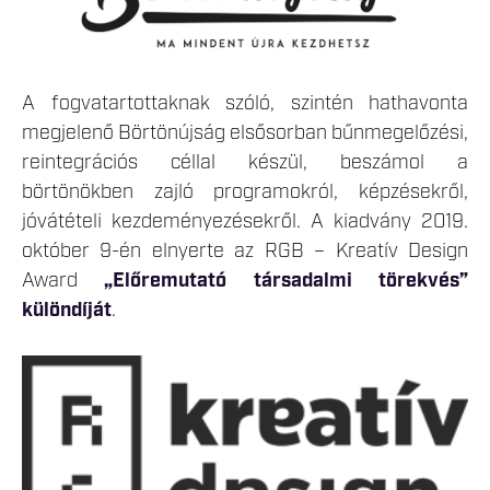
A fogvatartottaknak szóló, szintén hathavonta
megjelenő Börtönújság elsősorban bűnmegelőzési,
reintegrációs céllal készül, beszámol a
börtönökben zajló programokról, képzésekről,
jóvátételi kezdeményezésekről. A kiadvány 2019.
október 9-én elnyerte az RGB – Kreatív Design
Award
„Előremutató társadalmi törekvés”
különdíját
.