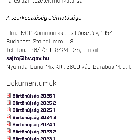
ra. és az intézetek munkatársai
A szerkesztőség elérhetőségei
Cím: BvOP Kommunikációs Főosztály, 1054
Budapest, Steindl Imre u. 8.
Telefon: +36/1/301-8424, -25, e-mail:
sajto@bv.gov.hu
Nyomda: Duna-Mix Kft., 2600 Vác, Barabás M. u. 1.
Dokumentumok
Börtönújság 2026 1
Börtönújság 2025 2
Börtönújság 2025 1
Börtönújság 2024 2
Börtönújság 2024 1
Börtönújság 2023 2
Börtönújság 2023 1