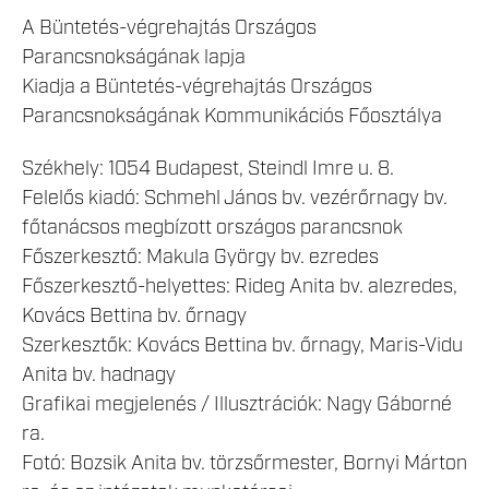
A Büntetés-végrehajtás Országos
Parancsnokságának lapja
Kiadja a Büntetés-végrehajtás Országos
Parancsnokságának Kommunikációs Főosztálya
Székhely: 1054 Budapest, Steindl Imre u. 8.
Felelős kiadó: Schmehl János
bv. vezérőrnagy bv.
főtanácsos megbízott országos parancsnok
Főszerkesztő: Makula György bv. ezredes
Főszerkesztő-helyettes: Rideg Anita bv. alezredes,
Kovács Bettina bv. őrnagy
Szerkesztők: Kovács Bettina bv. őrnagy, Maris-Vidu
Anita bv. hadnagy
Grafikai megjelenés / Illusztrációk: Nagy Gáborné
ra.
Fotó: Bozsik Anita bv. törzsőrmester, Bornyi Márton