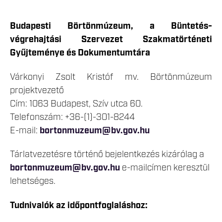
Budapesti Börtönmúzeum, a Büntetés-
végrehajtási Szervezet Szakmatörténeti
Gyűjteménye és Dokumentumtára
Várkonyi Zsolt Kristóf mv. Börtönmúzeum
projektvezető
Cím: 1063 Budapest, Szív utca 60.
Telefonszám: +36-(1)-301-8244
E-mail:
bortonmuzeum@bv.gov.hu
Tárlatvezetésre történő bejelentkezés kizárólag a
bortonmuzeum@bv.gov.hu
e-mailcímen keresztül
lehetséges.
Tudnivalók az időpontfoglaláshoz: