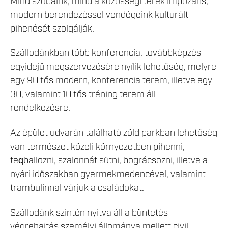
Mind szobáink, mind a közösségi terek impozáns,
modern berendezéssel vendégeink kulturált
pihenését szolgálják.
Szállodánkban több konferencia, továbbképzés
egyidejű megszervezésére nyílik lehetőség, melyre
egy 90 fős modern, konferencia terem, illetve egy
30, valamint 10 fős tréning terem áll
rendelkezésre.
Az épület udvarán található zöld parkban lehetőség
van természet közeli környezetben pihenni,
teqballozni, szalonnát sütni, bográcsozni, illetve a
nyári időszakban gyermekmedencével, valamint
trambulinnal várjuk a családokat.
Szállodánk szintén nyitva áll a büntetés-
végrehajtás személyi állománya mellett civil