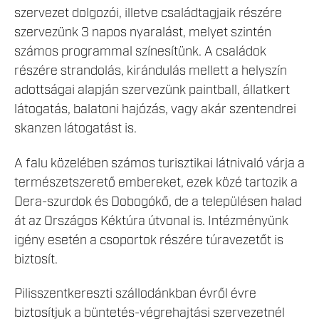
szervezet dolgozói, illetve családtagjaik részére
szervezünk 3 napos nyaralást, melyet szintén
számos programmal színesítünk. A családok
részére strandolás, kirándulás mellett a helyszín
adottságai alapján szervezünk paintball, állatkert
látogatás, balatoni hajózás, vagy akár szentendrei
skanzen látogatást is.
A falu közelében számos turisztikai látnivaló várja a
természetszerető embereket, ezek közé tartozik a
Dera-szurdok és Dobogókő, de a településen halad
át az Országos Kéktúra útvonal is. Intézményünk
igény esetén a csoportok részére túravezetőt is
biztosít.
Pilisszentkereszti szállodánkban évről évre
biztosítjuk a büntetés-végrehajtási szervezetnél