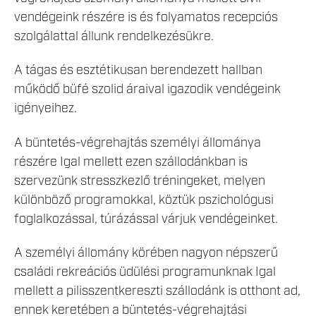
vendégeink részére is és folyamatos recepciós
szolgálattal állunk rendelkezésükre.
A tágas és esztétikusan berendezett hallban
működő büfé szolid áraival igazodik vendégeink
igényeihez.
A büntetés-végrehajtás személyi állománya
részére Igal mellett ezen szállodánkban is
szervezünk stresszkezlő tréningeket, melyen
különböző programokkal, köztük pszichológusi
foglalkozással, túrázással várjuk vendégeinket.
A személyi állomány körében nagyon népszerű
családi rekreációs üdülési programunknak Igal
mellett a pilisszentkereszti szállodánk is otthont ad,
ennek keretében a büntetés-végrehajtási