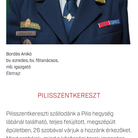
Bordás Anikó
bv. ezredes, bv. főtanácsos,
mb. igazgató
Életrajz
PILISSZENTKERESZT
Pilisszentkereszti szállodánk a Pilis hegység
lábánál található, teljes felújított, megszépült
épületben, 26 szobával várjuk a hozzánk érkezőket.