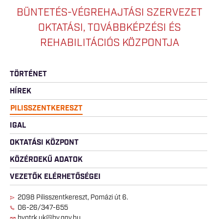
BÜNTETÉS-VÉGREHAJTÁSI SZERVEZET
OKTATÁSI, TOVÁBBKÉPZÉSI ÉS
REHABILITÁCIÓS KÖZPONTJA
TÖRTÉNET
HÍREK
PILISSZENTKERESZT
IGAL
OKTATÁSI KÖZPONT
KÖZÉRDEKŰ ADATOK
VEZETŐK ELÉRHETŐSÉGEI
2098 Pilisszentkereszt, Pomázi út 6.
06-26/347-655
bvotrk.uk@bv.gov.hu.