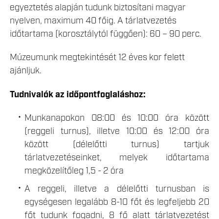
egyeztetés alapján tudunk biztosítani magyar
nyelven, maximum 40 főig. A tárlatvezetés
időtartama (korosztálytól függően): 60 – 90 perc.
Múzeumunk megtekintését 12 éves kor felett
ajánljuk.
Tudnivalók az időpontfoglaláshoz:
Munkanapokon 08:00 és 10:00 óra között
(reggeli turnus), illetve 10:00 és 12:00 óra
között (délelőtti turnus) tartjuk
tárlatvezetéseinket, melyek időtartama
megközelítőleg 1,5 - 2 óra
A reggeli, illetve a délelőtti turnusban is
egységesen legalább 8-10 főt és legfeljebb 20
főt tudunk fogadni, 8 fő alatt tárlatvezetést