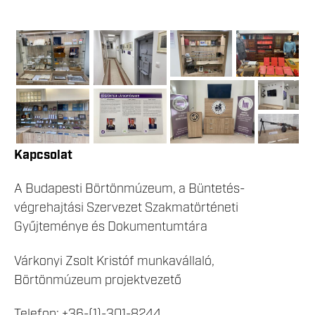
Kapcsolat
A Budapesti Börtönmúzeum, a Büntetés-
végrehajtási Szervezet Szakmatörténeti
Gyűjteménye és Dokumentumtára
Várkonyi Zsolt Kristóf munkavállaló,
Börtönmúzeum projektvezető
Telefon: +36-(1)-301-8244