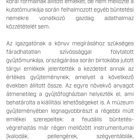
korai formáinak állított emléket, de nem mellőzte a
kutatómunkája során felhalmozott egyéb büntetési
nemekre vonatkozó gazdag adathalmaz
közzétételét sem.
Az igazgatónak a könyv megírásához szükséges
fáradhatatlan szívóssággal folytatott
gyűjtőmunkája, országjárása során birtokába jutott
tárgyi emlékek jelentették a kezdeteit annak az
értékes gyűjteménynek, amelyet a következő
években állított össze. Az egyre növekvő anyagot
átmenetileg a gyűjtőfogházban helyezték el, ami
behatárolta a kiállítási lehetőségeket is. A múzeum
gyűjteményében legnagyobbrészt a régebbi múlt
emlékei szerepeltek: a feudális büntetés-
végrehajtás már régen mellőzött instrumentumai
(kalodák, pellengérek, szégyentáblák,