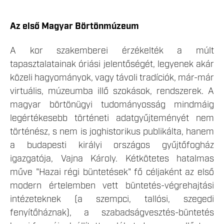
Az első Magyar Börtönmúzeum
A kor szakemberei érzékelték a múlt
tapasztalatainak óriási jelentőségét, legyenek akár
közeli hagyományok, vagy távoli tradíciók, már-már
virtuális, múzeumba illő szokások, rendszerek. A
magyar börtönügyi tudományosság mindmáig
legértékesebb történeti adatgyűjteményét nem
történész, s nem is joghistorikus publikálta, hanem
a budapesti királyi országos gyűjtőfogház
igazgatója, Vajna Károly. Kétkötetes hatalmas
műve "Hazai régi büntetések" fő céljaként az első
modern értelemben vett büntetés-végrehajtási
intézeteknek (a szempci, tallósi, szegedi
fenyítőháznak), a szabadságvesztés-büntetés