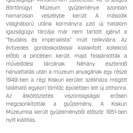
Börtönügyi Múzeum gyűjteménye azonban
hamarosan veszélybe került. A második
világháború utána kormányra jutó új hatalom
igazságügyi tárcája már nem tartott igényt a
"feudális és imperialista" múlt relikviáira. Az
évtizedes gondoskodással kialakított kollekció
előbb a pincében került, majd felajánlották a
művelődési tárcának. Néhány esztendő
hányattatás után a múzeum anyagának egy része
1949-ben a régi Kiskun kerület székháza mögött
található egykori tömlöc épületben lelt új otthonra.
Az átköltöztetés viszontagságai erősen
megcsonkították a gyűjtemény. A Kiskun
Múzeumba került gyűjteményből először 1951-ben
nyílt kiállítás.