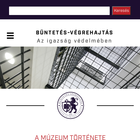
Ugrás a
tartalomra
BÜNTETÉS-VÉGREHAJTÁS
P
a
Az igazság védelmében
n
e
l
Jelenlegi hely
n
y
i
t
á
s
a
A MÚZEUM TÖRTÉNETE