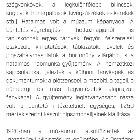
szégyenkövek, a legkülönfélébb bilincsek,
kőgolyók, hóhérpallosok, kivégzőszékek és kerekek
stb.) Hatalmas volt a múzeum képanyaga. A
büntetés-végrehajtás hétköznapjairól is
tanúskodnak egyes tárgyak: fegyőri felszerelési
eszközök, kimutatások, táblázatok, levelek és
jogszabálymásolatok a börtönügy világából, s a
hatalmas rabmunka-gyűjtemény. A nemzetközi
kapcsolatokat jelezték a külhoni fényképek és
dokumentumok: a plötzenseei, a moabiti, a tegeli, a
nümbergi és más fegyintézetek alaprajzai,
fényképei. A gyűjtemény leglátványosabb része
volt a büntető intézeteknek egységes, 1:250
mérték szerint készült gipszmodelljeinek kiállítása.
1920-ban a múzeumot átköltöztették az
Igazságügyi Minisztérium épületébe. Az Országos