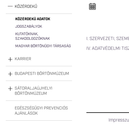
n
e
KÖZÉRDEKŰ
l
n
y
KÖZÉRDEKŰ ADATOK
i
JOGSZABÁLYOK
t
á
KUTATÓKNAK,
s
I. SZERVEZETI, SZE
SZAKDOLGOZÓKNAK
a
MAGYAR BÖRTÖNÜGYI TÁRSASÁG
IV. ADATVÉDELMI TI
KARRIER
BUDAPESTI BÖRTÖNMÚZEUM
SÁTORALJAÚJHELYI
BÖRTÖNMÚZEUM
EGÉSZSÉGÜGYI PREVENCIÓS
AJÁNLÁSOK
Impressz