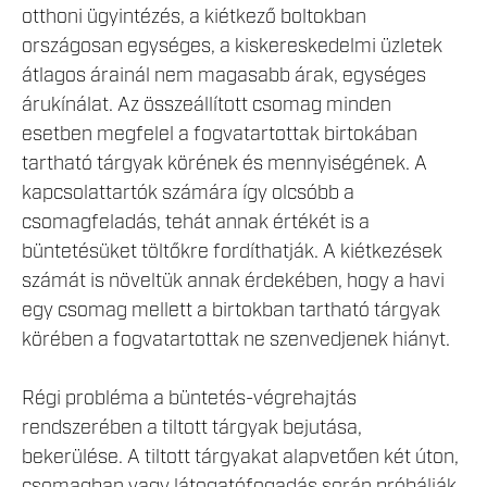
otthoni ügyintézés, a kiétkező boltokban
országosan egységes, a kiskereskedelmi üzletek
átlagos árainál nem magasabb árak, egységes
árukínálat. Az összeállított csomag minden
esetben megfelel a fogvatartottak birtokában
tartható tárgyak körének és mennyiségének. A
kapcsolattartók számára így olcsóbb a
csomagfeladás, tehát annak értékét is a
büntetésüket töltőkre fordíthatják. A kiétkezések
számát is növeltük annak érdekében, hogy a havi
egy csomag mellett a birtokban tartható tárgyak
körében a fogvatartottak ne szenvedjenek hiányt.
Régi probléma a büntetés-végrehajtás
rendszerében a tiltott tárgyak bejutása,
bekerülése. A tiltott tárgyakat alapvetően két úton,
csomagban vagy látogatófogadás során próbálják