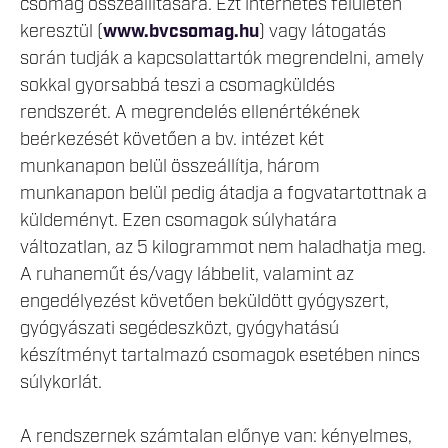
csomag összeállítására. Ezt internetes felületen
keresztül (
www.bvcsomag.hu
) vagy látogatás
során tudják a kapcsolattartók megrendelni, amely
sokkal gyorsabbá teszi a csomagküldés
rendszerét. A megrendelés ellenértékének
beérkezését követően a bv. intézet két
munkanapon belül összeállítja, három
munkanapon belül pedig átadja a fogvatartottnak a
küldeményt. Ezen csomagok súlyhatára
változatlan, az 5 kilogrammot nem haladhatja meg.
A ruhaneműt és/vagy lábbelit, valamint az
engedélyezést követően beküldött gyógyszert,
gyógyászati segédeszközt, gyógyhatású
készítményt tartalmazó csomagok esetében nincs
súlykorlát.
A rendszernek számtalan előnye van: kényelmes,