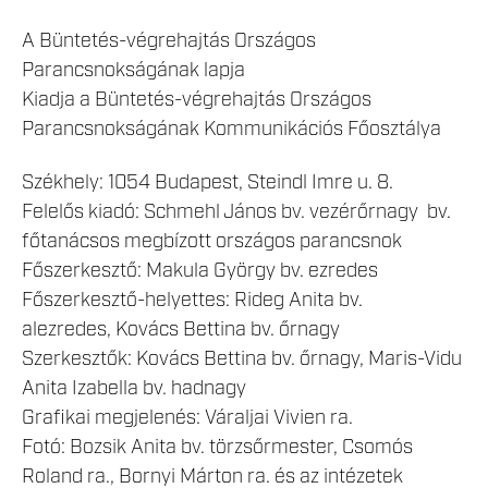
A Büntetés-végrehajtás Országos
Parancsnokságának lapja
Kiadja a Büntetés-végrehajtás Országos
Parancsnokságának Kommunikációs Főosztálya
Székhely: 1054 Budapest, Steindl Imre u. 8.
Felelős kiadó: Schmehl János
bv. vezérőrnagy bv.
főtanácsos megbízott országos parancsnok
Főszerkesztő: Makula György bv. ezredes
Főszerkesztő-helyettes: Rideg Anita bv.
alezredes, Kovács Bettina bv. őrnagy
Szerkesztők: Kovács Bettina bv. őrnagy, Maris-Vidu
Anita Izabella bv. hadnagy
Grafikai megjelenés: Váraljai Vivien ra.
Fotó: Bozsik Anita bv. törzsőrmester, Csomós
Roland ra., Bornyi Márton ra. és az intézetek