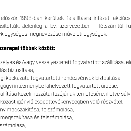
először 1996-ban kerültek felállításra intézeti akci
sították. Jelenleg a bv. szervezetben – létszámtól 
k egységes megnevezése műveleti egységek.
szerepel többek között:
élyes és/vagy veszélyeztetett fogvatartott szállítása, el
lás biztosítása,
i kockázatú fogvatartotti rendezvények biztosítása,
gügyi intézménybe kihelyezett fogvatartott őrzése,
állítása közeli hozzátartozójának temetésére, illetve sú
kozást igénylő csapattevékenységben való részvétel,
ny megszakítása, felszámolása,
megszakítása és felszámolása,
lszámolása,