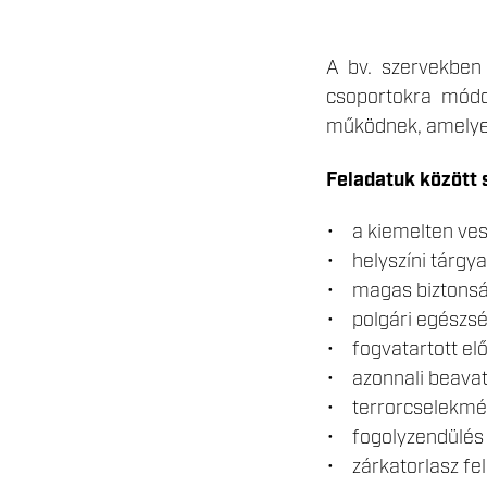
A bv. szervekben 
csoportokra módo
működnek, amelye
Feladatuk között 
• a kiemelten vesz
• helyszíni tárgya
• magas biztonság
• polgári egészsé
• fogvatartott elő
• azonnali beavat
• terrorcselekmé
• fogolyzendülés 
• zárkatorlasz fe