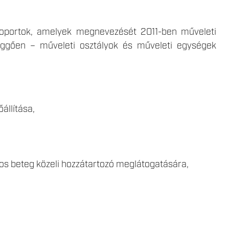
ócsoportok, amelyek megnevezését 2011-ben műveleti
függően – műveleti osztályok és műveleti egységek
őállítása,
lyos beteg közeli hozzátartozó meglátogatására,