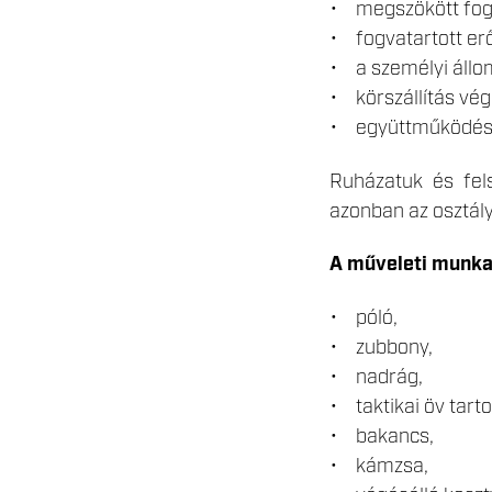
• megszökött fogv
• fogvatartott er
• a személyi állo
• körszállítás vég
• együttműködés é
Ruházatuk és fels
azonban az osztály
A műveleti munka
• póló,
• zubbony,
• nadrág,
• taktikai öv tarto
• bakancs,
• kámzsa,