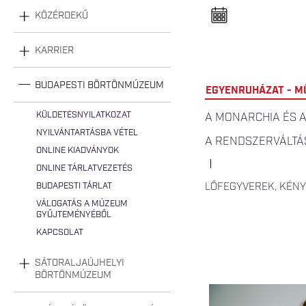
n
e
KÖZÉRDEKŰ
l
n
y
KARRIER
i
t
á
s
BUDAPESTI BÖRTÖNMÚZEUM
EGYENRUHÁZAT - M
a
KÜLDETÉSNYILATKOZAT
A MONARCHIA ÉS 
NYILVÁNTARTÁSBA VÉTEL
A RENDSZERVÁLTÁ
ONLINE KIADVÁNYOK
ONLINE TÁRLATVEZETÉS
BUDAPESTI TÁRLAT
LŐFEGYVEREK, KÉN
VÁLOGATÁS A MÚZEUM
GYŰJTEMÉNYÉBŐL
KAPCSOLAT
SÁTORALJAÚJHELYI
BÖRTÖNMÚZEUM