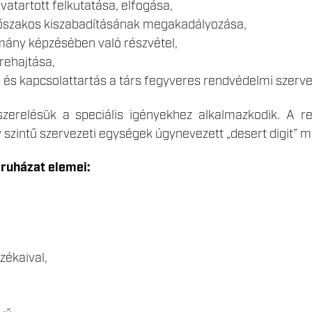
atartott felkutatása, elfogása,
őszakos kiszabadításának megakadályozása,
mány képzésében való részvétel,
rehajtása,
s kapcsolattartás a társ fegyveres rendvédelmi szervek
zerelésük a speciális igényekhez alkalmazkodik. A re
 szintű szervezeti egységek úgynevezett „desert digit” m
ruházat elemei:
zékaival,