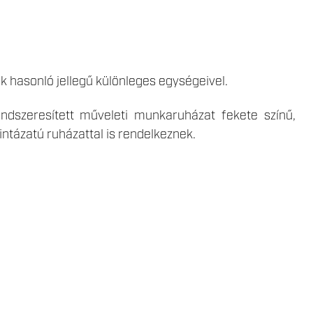
 hasonló jellegű különleges egységeivel.
ndszeresített műveleti munkaruházat fekete színű,
intázatú ruházattal is rendelkeznek.