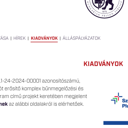
TÁSA
HÍREK
KIADVÁNYOK
ÁLLÁSPÁLYÁZATOK
KIADVÁNYOK
1.1-24-2024-00001 azonosítószámú,
ót erősítő komplex bűnmegelőzési és
gram című projekt keretében megjelent
lmek
az alábbi oldalakról is elérhetőek.