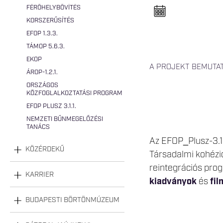
n
FÉRŐHELYBŐVÍTÉS
e
l
KORSZERŰSÍTÉS
n
y
EFOP 1.3.3.
i
TÁMOP 5.6.3.
t
á
EKOP
s
A PROJEKT BEMUTA
a
ÁROP-1.2.1.
ORSZÁGOS
KÖZFOGLALKOZTATÁSI PROGRAM
EFOP PLUSZ 3.1.1.
NEMZETI BŰNMEGELŐZÉSI
TANÁCS
Az EFOP_Plusz-3.
KÖZÉRDEKŰ
Társadalmi kohézi
reintegrációs pro
KARRIER
kiadványok
és
fi
BUDAPESTI BÖRTÖNMÚZEUM