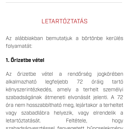
LETARTÓZTATÁS
Az alábbiakban bemutatjuk a börtönbe kerülés
folyamatát:
1. Őrizetbe vétel
Az őrizetbe vétel a rendőrség jogkörében
alkalmazható legfeljebb 72 óráig tartó
kényszerintézkedés, amely a terhelt személyi
szabadságának átmeneti elvonását jelenti. A 72
óra nem hosszabbítható meg, lejártakor a terheltet
vagy szabadlábra helyezik, vagy elrendelik a
letartóztatását. Feltétele, hogy
szabadságvesztéssel fenyegetett bűncselekmény