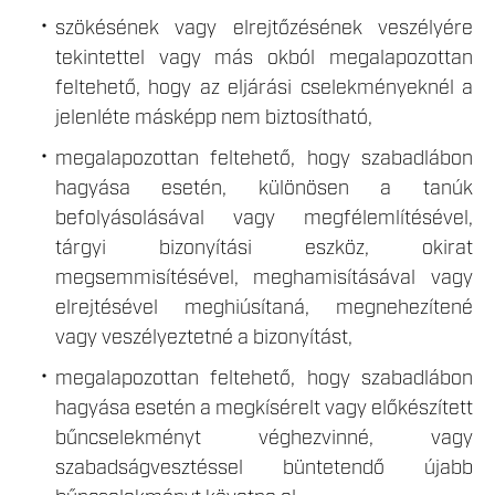
szökésének vagy elrejtőzésének veszélyére
tekintettel vagy más okból megalapozottan
feltehető, hogy az eljárási cselekményeknél a
jelenléte másképp nem biztosítható,
megalapozottan feltehető, hogy szabadlábon
hagyása esetén, különösen a tanúk
befolyásolásával vagy megfélemlítésével,
tárgyi bizonyítási eszköz, okirat
megsemmisítésével, meghamisításával vagy
elrejtésével meghiúsítaná, megnehezítené
vagy veszélyeztetné a bizonyítást,
megalapozottan feltehető, hogy szabadlábon
hagyása esetén a megkísérelt vagy előkészített
bűncselekményt véghezvinné, vagy
szabadságvesztéssel büntetendő újabb