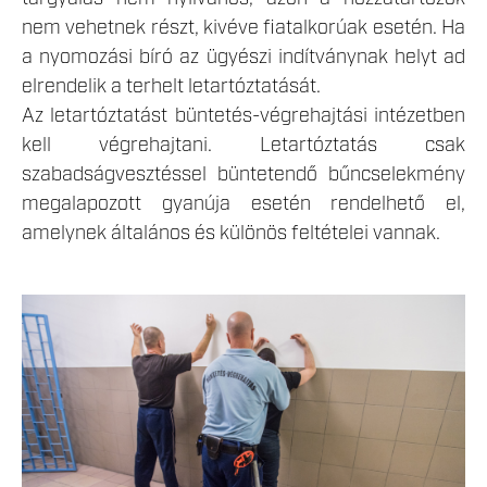
nem vehetnek részt, kivéve fiatalkorúak esetén. Ha
a nyomozási bíró az ügyészi indítványnak helyt ad
elrendelik a terhelt letartóztatását.
Az letartóztatást büntetés-végrehajtási intézetben
kell végrehajtani. Letartóztatás csak
szabadságvesztéssel büntetendő bűncselekmény
megalapozott gyanúja esetén rendelhető el,
amelynek általános és különös feltételei vannak.
VESZPREM_1_HONLAP-21.JPG