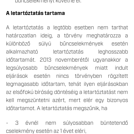
bűncselekményt követne el.
A letartóztatás tartama
A letartóztatás a legtöbb esetben nem tarthat
határozatlan ideig, a törvény meghatározza a
különböző súlyú bűncselekmények esetén
alkalmazható letartóztatás leghosszabb
időtartamát. 2013 novemberétől ugyanakkor a
legsúlyosabb bűncselekmények miatt indult
eljárások esetén nincs törvényben rögzített
legmagasabb időtartam, tehát ilyen eljárásokban
az elsőfokú bíróság döntéséig a letartóztatást nem
kell megszüntetni azért, mert elér egy bizonyos
időtartamot. A letartóztatás megszűnik, ha
- 3 évnél nem súlyosabban büntetendő
cselekmény esetén az 1 évet eléri,