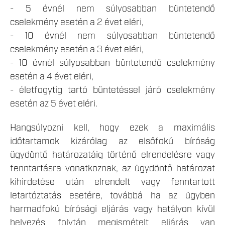
- 5 évnél nem súlyosabban büntetendő
cselekmény esetén a 2 évet eléri,
- 10 évnél nem súlyosabban büntetendő
cselekmény esetén a 3 évet eléri,
- 10 évnél súlyosabban büntetendő cselekmény
esetén a 4 évet eléri,
- életfogytig tartó büntetéssel járó cselekmény
esetén az 5 évet eléri.
Hangsúlyozni kell, hogy ezek a maximális
időtartamok kizárólag az elsőfokú bíróság
ügydöntő határozatáig történő elrendelésre vagy
fenntartásra vonatkoznak, az ügydöntő határozat
kihirdetése után elrendelt vagy fenntartott
letartóztatás esetére, továbbá ha az ügyben
harmadfokú bírósági eljárás vagy hatályon kívül
helyezés folytán megismételt eljárás van