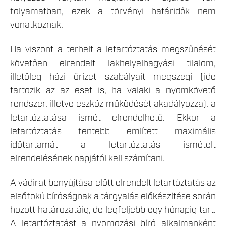
folyamatban, ezek a törvényi határidők nem
vonatkoznak.
Ha viszont a terhelt a letartóztatás megszűnését
követően elrendelt lakhelyelhagyási tilalom,
illetőleg házi őrizet szabályait megszegi (ide
tartozik az az eset is, ha valaki a nyomkövető
rendszer, illetve eszköz működését akadályozza), a
letartóztatása ismét elrendelhető. Ekkor a
letartóztatás fentebb említett maximális
időtartamát a letartóztatás ismételt
elrendelésének napjától kell számítani.
A vádirat benyújtása előtt elrendelt letartóztatás az
elsőfokú bíróságnak a tárgyalás előkészítése során
hozott határozatáig, de legfeljebb egy hónapig tart.
A letartóztatást a nyomozási bíró alkalmanként