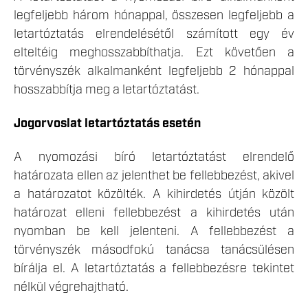
legfeljebb három hónappal, összesen legfeljebb a
letartóztatás elrendelésétől számított egy év
elteltéig meghosszabbíthatja. Ezt követően a
törvényszék alkalmanként legfeljebb 2 hónappal
hosszabbítja meg a letartóztatást.
Jogorvoslat letartóztatás esetén
A nyomozási bíró letartóztatást elrendelő
határozata ellen az jelenthet be fellebbezést, akivel
a határozatot közölték. A kihirdetés útján közölt
határozat elleni fellebbezést a kihirdetés után
nyomban be kell jelenteni. A fellebbezést a
törvényszék másodfokú tanácsa tanácsülésen
bírálja el. A letartóztatás a fellebbezésre tekintet
nélkül végrehajtható.