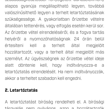
alapos gyanúja megállapítható legyen, továbbá
valószínűsíthető legyen a terhelt letartóztatásának
szükségessége. A gyakorlatban őrizetbe vételre
általában tettenérés, vagy elfogás esetén kerül sor.
Az őrizetbe vétel elrendeléséről, és a fogva tartás
helyéről a nyomozóhatóságnak 24 órán belül
értesíteni kell a terhelt által megjelölt
hozzátartozót, vagy a terhelt által megjelölt más
személyt. Az ügyészségnek az őrizetbe vétel ideje
alatt döntenie kell, hogy indítványozza-e a
letartóztatás elrendelését. Ha nem indítványozzák,
akkor a terheltet szabadon kell engedni.
2. Letartóztatás
A letartóztatást bíróság rendelheti el. A bírósági
tárgyalás nem nyilvános, azon a hozzátartozók