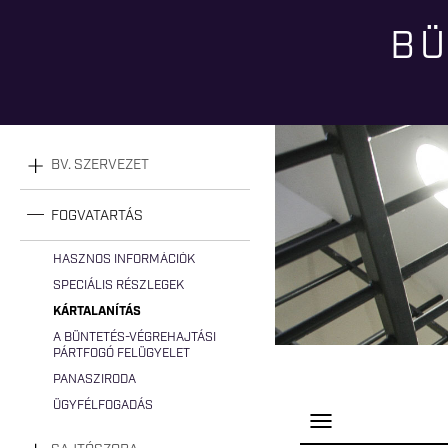
BÜ
Jelenlegi hely
BV. SZERVEZET
FOGVATARTÁS
HASZNOS INFORMÁCIÓK
SPECIÁLIS RÉSZLEGEK
KÁRTALANÍTÁS
A BÜNTETÉS-VÉGREHAJTÁSI
PÁRTFOGÓ FELÜGYELET
PANASZIRODA
ÜGYFÉLFOGADÁS
P
a