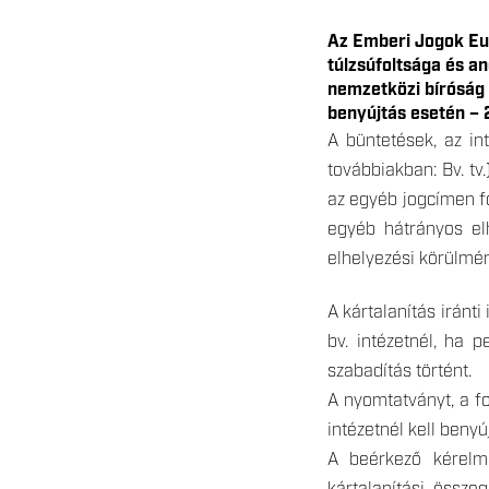
Az Emberi Jogok Eu
túlzsúfoltsága és a
nemzetközi bíróság 
benyújtás esetén – 2
A büntetések, az in
továbbiakban: Bv. tv.
az egyéb jogcímen f
egyéb hátrányos elh
elhelyezési körülmé
A kártalanítás iránt
bv. intézetnél, ha 
szabadítás történt.
A nyomtatványt, a fo
intézetnél kell benyú
A beérkező kérelme