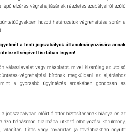
e lépő elzárás végrehajtásának részletes szabályairól szóló
a büntetőügyekben hozott határozatok végrehajtása során a
t
 figyelmét a fenti jogszabályok áttanulmányozására annak
ötelezettségével tisztában legyen!
 válaszlevelet vagy másolatot, mivel kizárólag az utolsó
 büntetés-végrehajtási bírónak megküldeni az eljáráshoz
valamint a gyorsabb ügyintézés érdekében gondosan és
n a jogszabályban előírt élettér biztosításának hiánya és az
alázó bánásmód tilalmába ütköző elhelyezési körülmény,
 világítás, fűtés vagy rovarirtás (a továbbiakban együtt: