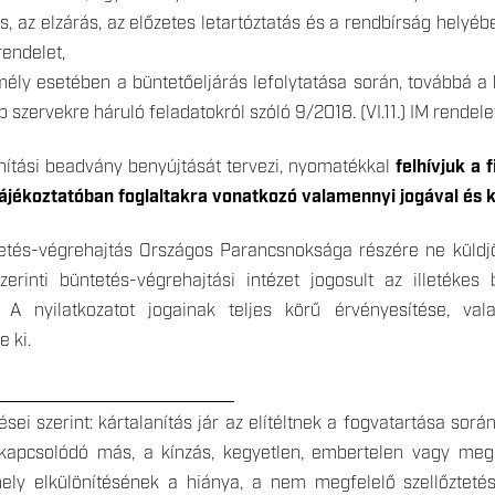
, az elzárás, az előzetes letartóztatás és a rendbírság helyéb
 rendelet,
emély esetében a büntetőeljárás lefolytatása során, továbbá 
 szervekre háruló feladatokról szóló 9/2018. (VI.11.) IM rendele
ítási beadvány benyújtását tervezi, nyomatékkal
felhívjuk a
ájékoztatóban foglaltakra vonatkozó valamennyi jogával és k
etés-végrehajtás Országos Parancsnoksága részére ne küldjön
erinti büntetés-végrehajtási intézet jogosult az illetékes
. A nyilatkozatot jogainak teljes körű érvényesítése, 
 ki.
________________________
ései szerint: kártalanítás jár az elítéltnek a fogvatartása sorá
kapcsolódó más, a kínzás, kegyetlen, embertelen vagy meg
ely elkülönítésének a hiánya, a nem megfelelő szellőztetés,