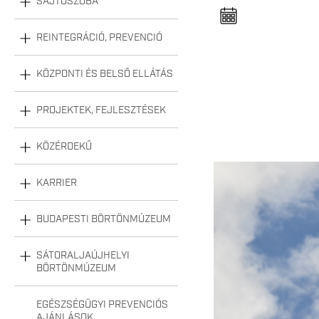
SAJTÓSZOBA
n
e
l
n
REINTEGRÁCIÓ, PREVENCIÓ
y
i
t
KÖZPONTI ÉS BELSŐ ELLÁTÁS
á
s
a
PROJEKTEK, FEJLESZTÉSEK
KÖZÉRDEKŰ
DSC_1199-1.JPG
KARRIER
BUDAPESTI BÖRTÖNMÚZEUM
SÁTORALJAÚJHELYI
BÖRTÖNMÚZEUM
EGÉSZSÉGÜGYI PREVENCIÓS
AJÁNLÁSOK