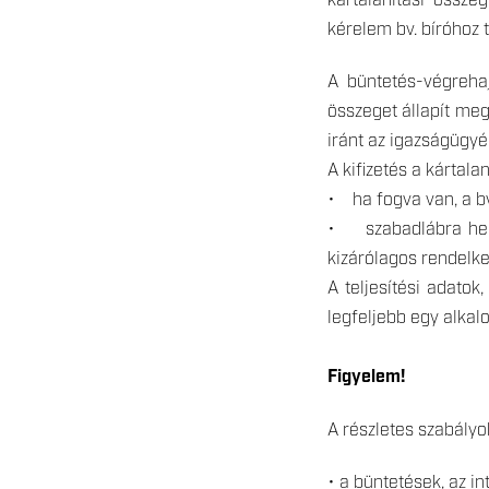
kártalanítási össze
kérelem bv. bíróhoz t
A büntetés-végrehaj
összeget állapít me
iránt az igazságügyér
A kifizetés a kártala
• ha fogva van, a bv.
• szabadlábra helye
kizárólagos rendelkez
A teljesítési adatok
legfeljebb egy alka
Figyelem!
A részletes szabályo
• a büntetések, az i