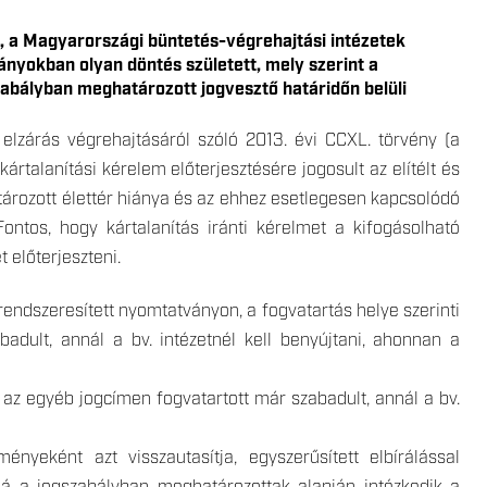
t, a Magyarországi büntetés-végrehajtási intézetek
nyokban olyan döntés született, mely szerint a
szabályban meghatározott jogvesztő határidőn belüli
elzárás végrehajtásáról szóló 2013. évi CCXL. törvény (a
 kártalanítási kérelem előterjesztésére jogosult az elítélt és
ározott élettér hiánya és az ehhez esetlegesen kapcsolódó
ontos, hogy kártalanítás iránti kérelmet a kifogásolható
 előterjeszteni.
rendszeresített nyomtatványon, a fogvatartás helye szerinti
badult, annál a bv. intézetnél kell benyújtani, ahonnan a
gy az egyéb jogcímen fogvatartott már szabadult, annál a bv.
yeként azt visszautasítja, egyszerűsített elbírálással