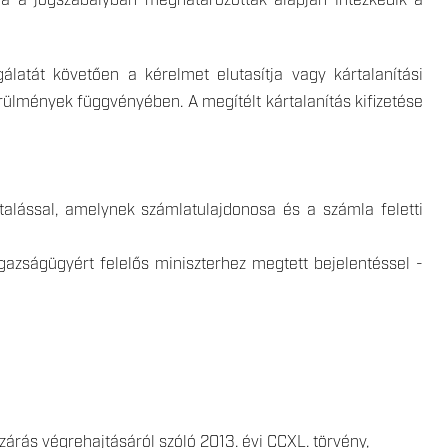
bbá a jogszabályban meghatározottak alapján intézkedik a
gálatát követően a kérelmet elutasítja vagy kártalanítási
 körülmények függvényében.
A megítélt kártalanítás kifizetése
alással, amelynek számlatulajdonosa és a számla feletti
igazságügyért felelős miniszterhez megtett bejelentéssel -
zárás végrehajtásáról szóló 2013. évi CCXL. törvény,