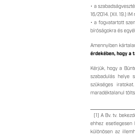
• a szabadságvesztés
16/2014. (XII. 19.) IM
• a fogvatartott sz
bíróságokra és egyéb
Amennyiben kártalan
érdekében, hogy a t
Kérjük, hogy a Bünt
szabadulás helye sz
szükséges iratokat
maradéktalanul töltse
________________
[1] A Bv. tv. bekezd
ehhez esetlegesen 
különösen az illemh