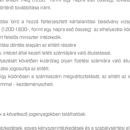
get állapít meg (1.200,- forint egy napra eső összeg), tová
örténő továbbítása iránt.
tási bíró a hozzá felterjesztett kártalanítási beadvány vizs
g (1.200-1.600-, forint egy napra eső összeg) az elhelyezési
t felelős miniszter intézkedik.
nítási döntés alapján az elítélt részére
 intézet által kezelt letéti számlájára való átutalással,
zését követően kizárólag olyan fizetési számlára való átut
ési jogosultja az elítélt.
, így különösen a számlaszám megváltoztatását, az elítélt az 
lommal - kezdeményezheti.
k a következő joganyagokban találhatóak:
ntézkedések, egyes kényszerintézkedések és a szabálysértési el