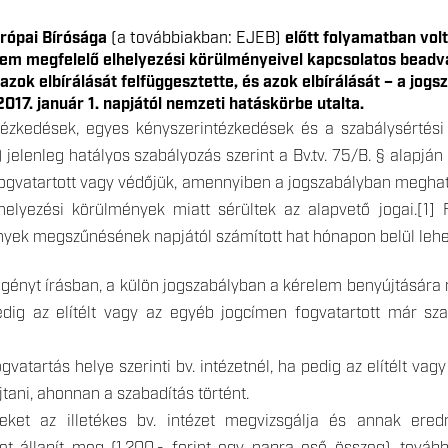
rópai Bírósága
(a továbbiakban: EJEB)
előtt folyamatban vol
nem megfelelő elhelyezési körülményeivel kapcsolatos beadvá
azok elbírálását felfüggesztette, és azok elbírálását – a jog
017. január 1. napjától nemzeti hatáskörbe utalta.
tézkedések, egyes kényszerintézkedések és a szabálysértési 
) jelenleg hatályos szabályozás szerint a Bv.tv. 75/B. § alapján
ogvatartott vagy védőjük, amennyiben a jogszabályban meghat
elyezési körülmények miatt sérültek az alapvető jogai.[1] F
nyek megszűnésének napjától számított hat hónapon belül lehet
i igényt írásban, a külön jogszabályban a kérelem benyújtására 
pedig az elítélt vagy az egyéb jogcímen fogvatartott már sza
gvatartás helye szerinti bv. intézetnél, ha pedig az elítélt va
jtani, ahonnan a szabadítás történt.
ket az illetékes bv. intézet megvizsgálja és annak eredmén