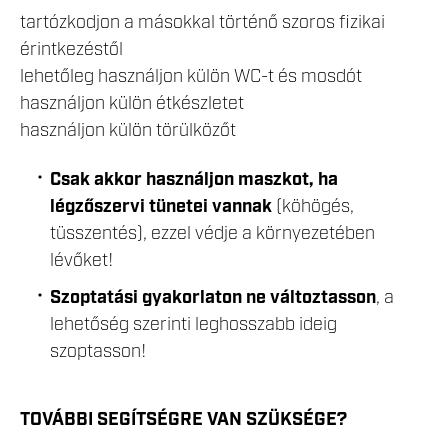
tartózkodjon a másokkal történő szoros fizikai
érintkezéstől
lehetőleg használjon külön WC-t és mosdót
használjon külön étkészletet
használjon külön törülközőt
Csak akkor használjon maszkot, ha
légzőszervi tünetei vannak
(köhögés,
tüsszentés), ezzel védje a környezetében
lévőket!
Szoptatási gyakorlaton ne változtasson
, a
lehetőség szerinti leghosszabb ideig
szoptasson!
TOVÁBBI SEGÍTSÉGRE VAN SZÜKSÉGE?