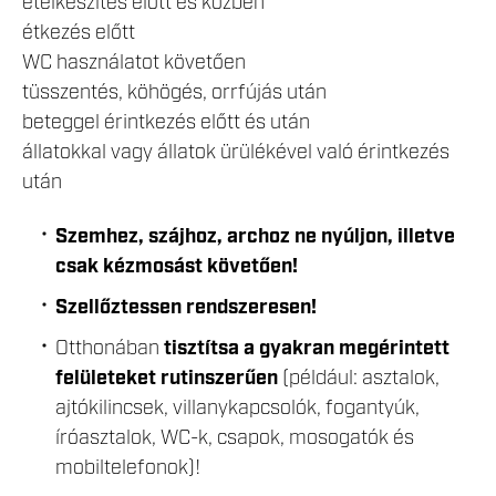
ételkészítés előtt és közben
étkezés előtt
WC használatot követően
tüsszentés, köhögés, orrfújás után
beteggel érintkezés előtt és után
állatokkal vagy állatok ürülékével való érintkezés
után
Szemhez, szájhoz, archoz ne nyúljon, illetve
csak kézmosást követően!
Szellőztessen rendszeresen!
Otthonában
tisztítsa a gyakran megérintett
felületeket rutinszerűen
(például: asztalok,
ajtókilincsek, villanykapcsolók, fogantyúk,
íróasztalok, WC-k, csapok, mosogatók és
mobiltelefonok)!