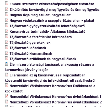
Emberi szervezet védekezőképességének erősítése
Elkülönítés járványügyi megfigyelés és önmegfigyelés
Hogyan óvja meg szüleit, nagyszüleit
Hogyan védekezzünk a cseppfertőzés ellen - plakát
Tájékoztató gyógyszerkiváltási lehetőségekről
Koronavírus tudnivalók- Általános tájékoztató
Tájékoztató a fertőtlenítő kézmosásról
Tájékoztató gyerekeknek
Tájékoztató időseknek
Tájékoztató kismamáknak
Tájékoztató szülőknek és nagyszülőknek
Élelmiszerbiztonsági tanácsok a lakosság részére a
koronavírus járvány idején
Eljárásrend az új koronavírussal kapcsolatban
követendő járványügyi és infekciókontroll szabályokról
Nemzetközi Vöröskereszt Koronavírus Csökkentsd a
kockázatot
Nemzetközi Vöröskereszt Koronavírus óvintézkedések 1
Nemzetközi Vöröskereszt Koronavírus óvintézkedések 2