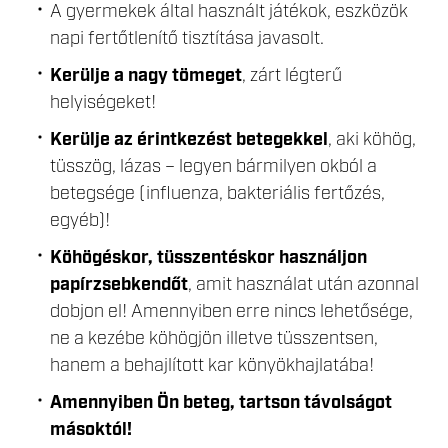
A gyermekek által használt játékok, eszközök
napi fertőtlenítő tisztítása javasolt.
Kerülje a nagy tömeget
, zárt légterű
helyiségeket!
Kerülje az érintkezést betegekkel
, aki köhög,
tüsszög, lázas – legyen bármilyen okból a
betegsége (influenza, bakteriális fertőzés,
egyéb)!
Köhögéskor, tüsszentéskor használjon
papírzsebkendőt
, amit használat után azonnal
dobjon el! Amennyiben erre nincs lehetősége,
ne a kezébe köhögjön illetve tüsszentsen,
hanem a behajlított kar könyökhajlatába!
Amennyiben Ön beteg, tartson távolságot
másoktól!