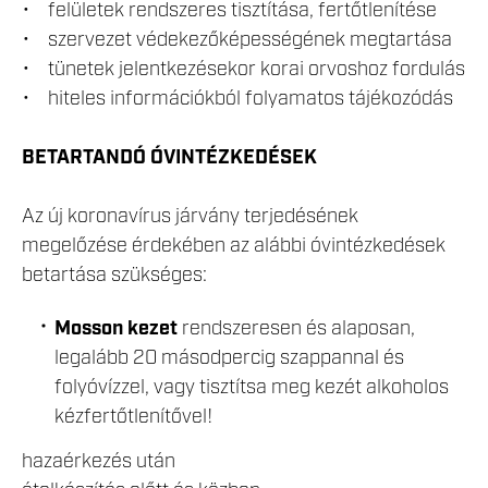
• felületek rendszeres tisztítása, fertőtlenítése
• szervezet védekezőképességének megtartása
• tünetek jelentkezésekor korai orvoshoz fordulás
• hiteles információkból folyamatos tájékozódás
BETARTANDÓ ÓVINTÉZKEDÉSEK
Az új koronavírus járvány terjedésének
megelőzése érdekében az alábbi óvintézkedések
betartása szükséges:
Mosson kezet
rendszeresen és alaposan,
legalább 20 másodpercig szappannal és
folyóvízzel, vagy tisztítsa meg kezét alkoholos
kézfertőtlenítővel!
hazaérkezés után