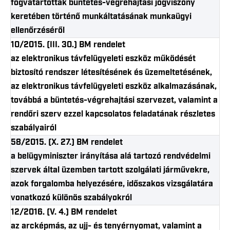
fogvatartottak büntetés-végrehajtási jogviszony
keretében történő munkáltatásának munkaügyi
ellenőrzéséről
10/2015. (III. 30.) BM rendelet
az elektronikus távfelügyeleti eszköz működését
biztosító rendszer létesítésének és üzemeltetésének,
az elektronikus távfelügyeleti eszköz alkalmazásának,
továbbá a büntetés-végrehajtási szervezet, valamint a
rendőri szerv ezzel kapcsolatos feladatának részletes
szabályairól
58/2015. (X. 27.) BM rendelet
a belügyminiszter irányítása alá tartozó rendvédelmi
szervek által üzemben tartott szolgálati járművekre,
azok forgalomba helyezésére, időszakos vizsgálatára
vonatkozó különös szabályokról
12/2016. (V. 4.) BM rendelet
az arcképmás, az ujj- és tenyérnyomat, valamint a