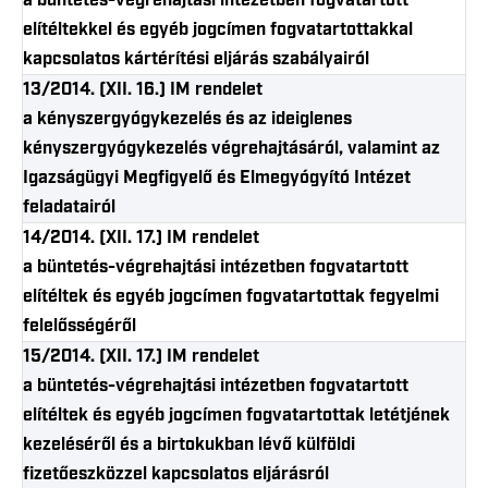
a büntetés-végrehajtási intézetben fogvatartott
elítéltekkel és egyéb jogcímen fogvatartottakkal
kapcsolatos kártérítési eljárás szabályairól
13/2014. (XII. 16.) IM rendelet
a kényszergyógykezelés és az ideiglenes
kényszergyógykezelés végrehajtásáról, valamint az
Igazságügyi Megfigyelő és Elmegyógyító Intézet
feladatairól
14/2014. (XII. 17.) IM rendelet
a büntetés-végrehajtási intézetben fogvatartott
elítéltek és egyéb jogcímen fogvatartottak fegyelmi
felelősségéről
15/2014. (XII. 17.) IM rendelet
a büntetés-végrehajtási intézetben fogvatartott
elítéltek és egyéb jogcímen fogvatartottak letétjének
kezeléséről és a birtokukban lévő külföldi
fizetőeszközzel kapcsolatos eljárásról