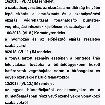
16/2018. (VI. 7.) BM rendelet
a szabadságvesztés, az elzárás, a rendbírság helyébe
lépő elzárás, a letartóztatás és a szabálysértési
elzárás végrehajtását foganatosító büntetés-
végrehajtási intézetek kijelölésének szabályairól
100/2018. (VI. 8.) Kormányrendelet
a nyomozás és az előkészítő eljárás részletes
szabályairól
9/2018. (VI. 11.) IM rendelet
a fogva tartott személy esetében a büntetőeljárás
lefolytatása, továbbá a büntetőügyekben hozott
határozatok végrehajtása során a bíróságokra és
egyéb szervekre háruló feladatokról
12/2018. (VI.
12.) IM rendelet
az egyes büntetőeljárási cselekményekre és a
büntetőeljárásban részt vevő személyekre vonatkozó
szabályokról