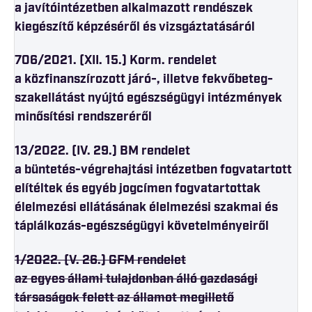
a javítóintézetben alkalmazott rendészek
kiegészítő képzéséről és vizsgáztatásáról
706/2021. (XII. 15.) Korm. rendelet
a közfinanszírozott járó-, illetve fekvőbeteg-
szakellátást nyújtó egészségügyi intézmények
minősítési rendszeréről
13/2022. (IV. 29.) BM rendelet
a büntetés-végrehajtási intézetben fogvatartott
elítéltek és egyéb jogcímen fogvatartottak
élelmezési ellátásának élelmezési szakmai és
táplálkozás-egészségügyi követelményeiről
1/2022. (V. 26.) GFM rendelet
az egyes állami tulajdonban álló gazdasági
társaságok felett az államot megillető