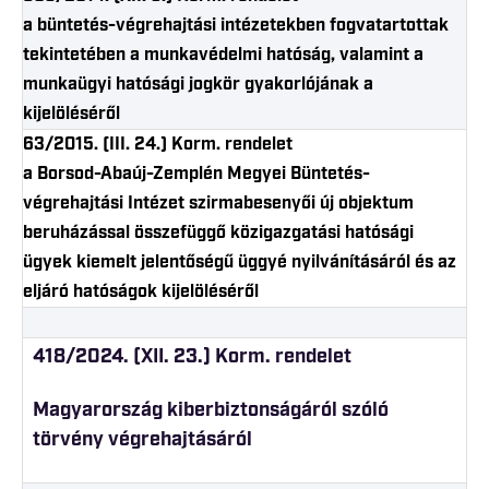
a büntetés-végrehajtási intézetekben fogvatartottak
tekintetében a munkavédelmi hatóság, valamint a
munkaügyi hatósági jogkör gyakorlójának a
kijelöléséről
63/2015. (III. 24.) Korm. rendelet
a Borsod-Abaúj-Zemplén Megyei Büntetés-
végrehajtási Intézet szirmabesenyői új objektum
beruházással összefüggő közigazgatási hatósági
ügyek kiemelt jelentőségű üggyé nyilvánításáról és az
eljáró hatóságok kijelöléséről
418/2024. (XII. 23.) Korm. rendelet
Magyarország kiberbiztonságáról szóló
törvény végrehajtásáról