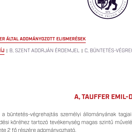
TER ÁLTAL ADOMÁNYOZOTT ELISMERÉSEK
ÍJ
B, SZENT ADORJÁN ÉRDEMJEL
C, BÜNTETÉS-VÉGRE
A, TAUFFER EMIL-D
j a büntetés-végrehajtás személyi állományának tagjai
dési köréhez tartozó tevékenység magas szintű művel
nte 2 fő részére adományozható.