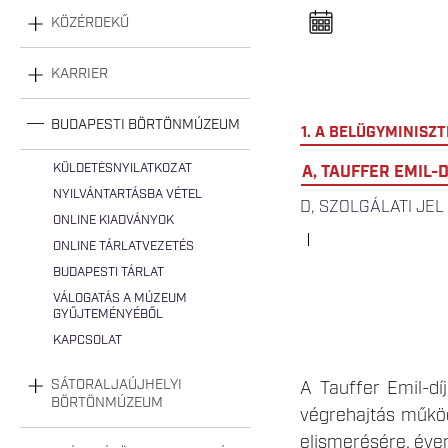
n
e
KÖZÉRDEKŰ
l
n
y
KARRIER
i
t
á
s
BUDAPESTI BÖRTÖNMÚZEUM
1. A BELÜGYMINISZ
a
KÜLDETÉSNYILATKOZAT
A, TAUFFER EMIL-D
NYILVÁNTARTÁSBA VÉTEL
D, SZOLGÁLATI JEL
ONLINE KIADVÁNYOK
ONLINE TÁRLATVEZETÉS
BUDAPESTI TÁRLAT
VÁLOGATÁS A MÚZEUM
GYŰJTEMÉNYÉBŐL
KAPCSOLAT
SÁTORALJAÚJHELYI
A Tauffer Emil-dí
BÖRTÖNMÚZEUM
végrehajtás műkö
elismerésére, éve