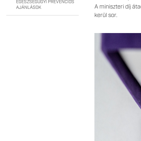
EGÉSZSÉGÜGYI PREVENCIÓS
A miniszteri díj á
AJÁNLÁSOK
kerül sor.