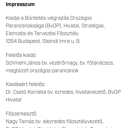
Impresszum
Kiadja a Büntetés-végrajtás Országos
Parancsnoksága (BvOP), Hivatal, Stratégiai,
Elemzési és Tervezési Főosztály
1054 Budapest, Steindl Imre u. 8.
Felelős kiadó:
Schmehl János
bv. vezérőrnagy, bv. főtanácsos,
megbízott országos parancsnok
Kiadásért felelős:
Dr. Csató Kornélia bv. ezredes, hivatalvezető, BvOP
Hivatal
Főszerkesztő:
Nagy Tamás bv. alezredes főosztályvezető,