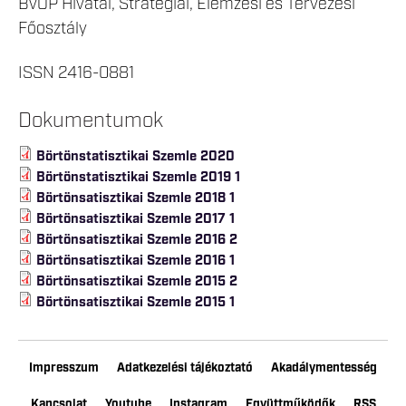
BvOP Hivatal, Stratégiai, Elemzési és Tervezési
Főosztály
ISSN 2416-0881
Dokumentumok
Börtönstatisztikai Szemle 2020
Börtönstatisztikai Szemle 2019 1
Börtönsatisztikai Szemle 2018 1
Börtönsatisztikai Szemle 2017 1
Börtönsatisztikai Szemle 2016 2
Börtönsatisztikai Szemle 2016 1
Börtönsatisztikai Szemle 2015 2
Börtönsatisztikai Szemle 2015 1
Impresszum
Adatkezelési tájékoztató
Akadálymentesség
Kapcsolat
Youtube
Instagram
Együttműködők
RSS