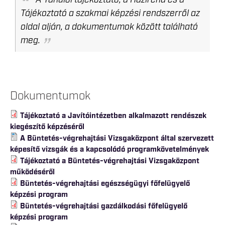
A Tanulói tájékoztató, a Házirend és a
Tájékoztató a szakmai képzési rendszerről az
oldal alján, a dokumentumok között található
meg.
Dokumentumok
Tájékoztató a Javítóintézetben alkalmazott rendészek
kiegészítő képzéséről
A Büntetés-végrehajtási Vizsgaközpont által szervezett
képesítő vizsgák és a kapcsolódó programkövetelmények
Tájékoztató a Büntetés-végrehajtási Vizsgaközpont
működéséről
Büntetés-végrehajtási egészségügyi főfelügyelő
képzési program
Büntetés-végrehajtási gazdálkodási főfelügyelő
képzési program