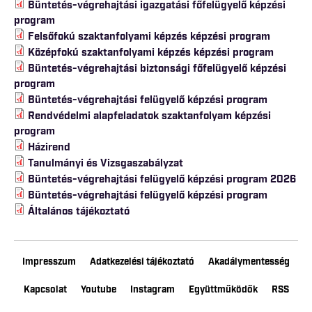
Büntetés-végrehajtási igazgatási főfelügyelő képzési
program
Felsőfokú szaktanfolyami képzés képzési program
Középfokú szaktanfolyami képzés képzési program
Büntetés-végrehajtási biztonsági főfelügyelő képzési
program
Büntetés-végrehajtási felügyelő képzési program
Rendvédelmi alapfeladatok szaktanfolyam képzési
program
Házirend
Tanulmányi és Vizsgaszabályzat
Büntetés-végrehajtási felügyelő képzési program 2026
Büntetés-végrehajtási felügyelő képzési program
Általános tájékoztató
Impresszum
Adatkezelési tájékoztató
Akadálymentesség
Kapcsolat
Youtube
Instagram
Együttműködők
RSS