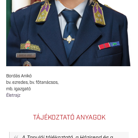
Bordás Anikó
bv. ezredes, bv. főtanácsos,
mb. igazgató
Életrajz
TÁJÉKOZTATÓ ANYAGOK