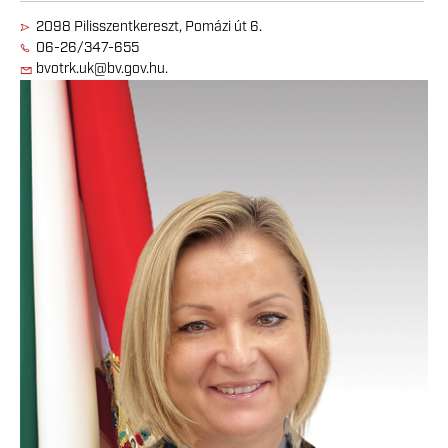
2098 Pilisszentkereszt, Pomázi út 6.
06-26/347-655
bvotrk.uk@bv.gov.hu.