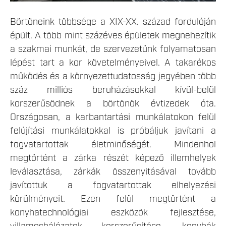
Börtöneink többsége a XIX-XX. század fordulóján
épült. A több mint százéves épületek megnehezítik
a szakmai munkát, de szervezetünk folyamatosan
lépést tart a kor követelményeivel. A takarékos
működés és a környezettudatosság jegyében több
száz milliós beruházásokkal kívül-belül
korszerűsödnek a börtönök évtizedek óta.
Országosan, a karbantartási munkálatokon felül
felújítási munkálatokkal is próbáljuk javítani a
fogvatartottak életminőségét. Mindenhol
megtörtént a zárka részét képező illemhelyek
leválasztása, zárkák összenyitásával tovább
javítottuk a fogvatartottak elhelyezési
körülményeit. Ezen felül megtörtént a
konyhatechnológiai eszközök fejlesztése,