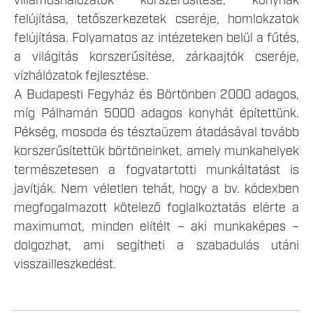
villamoshálózatok korszerűsítése, konyhák
felújítása, tetőszerkezetek cseréje, homlokzatok
felújítása. Folyamatos az intézeteken belül a fűtés,
a világítás korszerűsítése, zárkaajtók cseréje,
vízhálózatok fejlesztése.
A Budapesti Fegyház és Börtönben 2000 adagos,
míg Pálhamán 5000 adagos konyhát építettünk.
Pékség, mosoda és tésztaüzem átadásával tovább
korszerűsítettük börtöneinket, amely munkahelyek
természetesen a fogvatartotti munkáltatást is
javítják. Nem véletlen tehát, hogy a bv. kódexben
megfogalmazott kötelező foglalkoztatás elérte a
maximumot, minden elítélt – aki munkaképes –
dolgozhat, ami segítheti a szabadulás utáni
visszailleszkedést.