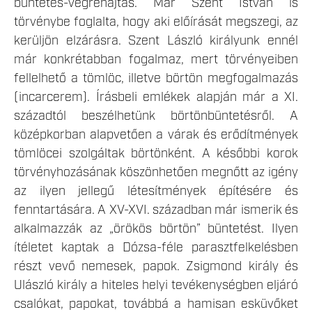
büntetés-végrehajtás. Már Szent István is
törvénybe foglalta, hogy aki előírását megszegi, az
kerüljön elzárásra. Szent László királyunk ennél
már konkrétabban fogalmaz, mert törvényeiben
fellelhető a tömlöc, illetve börtön megfogalmazás
(incarcerem). Írásbeli emlékek alapján már a XI.
századtól beszélhetünk börtönbüntetésről. A
középkorban alapvetően a várak és erődítmények
tömlöcei szolgáltak börtönként. A későbbi korok
törvényhozásának köszönhetően megnőtt az igény
az ilyen jellegű létesítmények építésére és
fenntartására. A XV-XVI. században már ismerik és
alkalmazzák az „örökös börtön” büntetést. Ilyen
ítéletet kaptak a Dózsa-féle parasztfelkelésben
részt vevő nemesek, papok. Zsigmond király és
Ulászló király a hiteles helyi tevékenységben eljáró
csalókat, papokat, továbbá a hamisan esküvőket