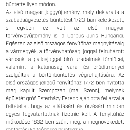
büntette ilyen módon.
Az első magyar joggyűjtemény, mely deklarálta a
szabadságvesztés büntetést 1723-ban keletkezett,
s egyben ez volt az első magyar
törvénygyűjtemény is, a Corpus Juris Hungarici.
Egészen az első országos fenyítőház megnyitásáig
a vármegyék, a törvényhatósági joggal felruházott
városok, a pallosjoggal bíró uradalmak tömlöcei,
valamint a katonaság várai és erődítményei
szolgáltak a börtönbüntetés végrehajtására. Az
első országos jellegű fenyítőház 1772-ben nyitotta
meg kapuit Szempczen (ma: Szenc), melynek
épületét gróf Esterházy Ferenc ajánlotta fel azzal a
feltétellel, hogy az ellátásért és őrzésért minden
egyes fogvatartottnak fizetnie kell. A fenyítőház
működése 1832-ben szűnt meg, a megnövekedett
rabtartási költségekre hivatkozva.