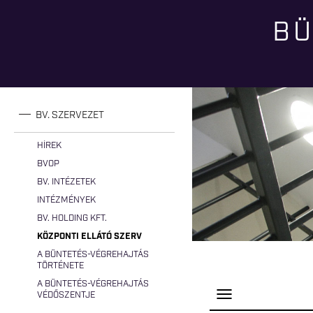
BÜ
Jelenlegi hely
BV. SZERVEZET
HÍREK
BVOP
BV. INTÉZETEK
INTÉZMÉNYEK
BV. HOLDING KFT.
KÖZPONTI ELLÁTÓ SZERV
A BÜNTETÉS-VÉGREHAJTÁS
TÖRTÉNETE
A BÜNTETÉS-VÉGREHAJTÁS
P
VÉDŐSZENTJE
a