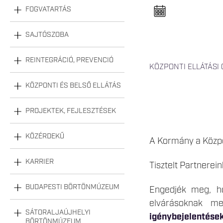
n
FOGVATARTÁS
e
l
n
y
SAJTÓSZOBA
i
t
á
REINTEGRÁCIÓ, PREVENCIÓ
s
KÖZPONTI ELLÁTÁSI 
a
KÖZPONTI ÉS BELSŐ ELLÁTÁS
PROJEKTEK, FEJLESZTÉSEK
KÖZÉRDEKŰ
A Kormány a Közpon
KARRIER
Tisztelt Partnerein
BUDAPESTI BÖRTÖNMÚZEUM
Engedjék meg, ho
elvárásoknak meg
SÁTORALJAÚJHELYI
igénybejelentése
BÖRTÖNMÚZEUM