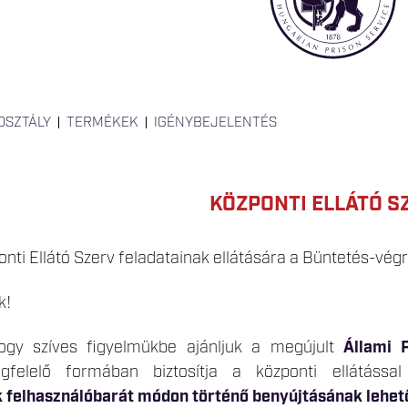
OSZTÁLY
TERMÉKEK
IGÉNYBEJELENTÉS
KÖZPONTI ELLÁTÓ S
ti Ellátó Szerv feladatainak ellátására a Büntetés-végr
k!
gy szíves figyelmükbe ajánljuk a megújult
Állami 
felelő formában biztosítja a központi ellátással
k
felhasználóbarát módon történő
benyújtásának lehet