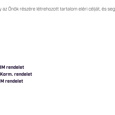
 az Önök részére létrehozott tartalom eléri célját, és s
 BM rendelet
) Korm. rendelet
 BM rendelet