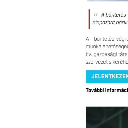
A büntetés-
alapozhat bárki
A büntetés-végre
munkalehetőségeket
bv. gazdasági tár
szervezet sikeréh
JELENTKEZE
További információ
LEKICSINYITETT_2-