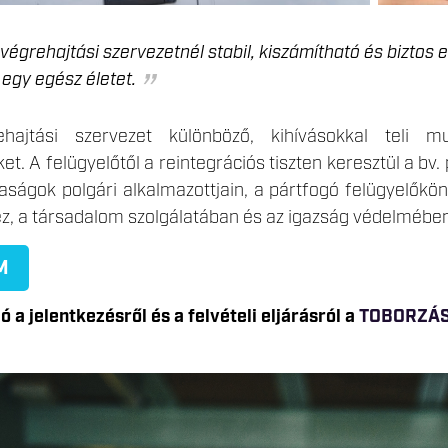
végrehajtási szervezetnél stabil, kiszámítható és biztos 
 egy egész életet.
hajtási szervezet különböző, kihívásokkal teli m
. A felügyelőtől a reintegrációs tiszten keresztül a bv.
saságok polgári alkalmazottjain, a pártfogó felügyelők
ez, a társadalom szolgálatában és az igazság védelmében
M
 a jelentkezésről és a felvételi eljárásról a
TOBORZÁ
46.JPG