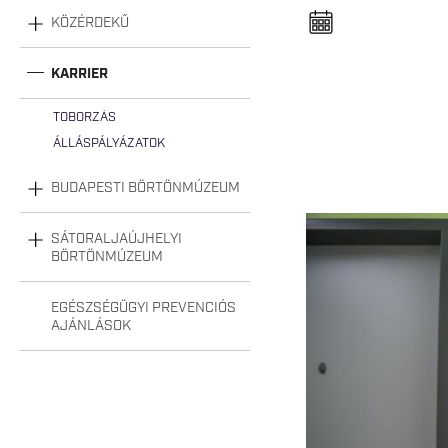
n
e
KÖZÉRDEKŰ
l
n
y
KARRIER
i
t
á
TOBORZÁS
s
a
ÁLLÁSPÁLYÁZATOK
BUDAPESTI BÖRTÖNMÚZEUM
SÁTORALJAÚJHELYI
BÖRTÖNMÚZEUM
EGÉSZSÉGÜGYI PREVENCIÓS
AJÁNLÁSOK