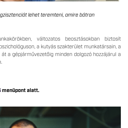
egzisztenciát lehet teremteni, amire bátran
unkakörökben, változatos beosztásokban biztosít
 pszichológuson, a kutyás szakterület munkatársain, a
ön át a gépjárművezetőig minden dolgozó hozzájárul a
.
S
menüpont alatt.