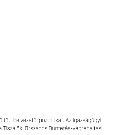
öltött be vezetői pozíciókat. Az Igazságügyi
a Tiszalöki Országos Büntetés-végrehajtási