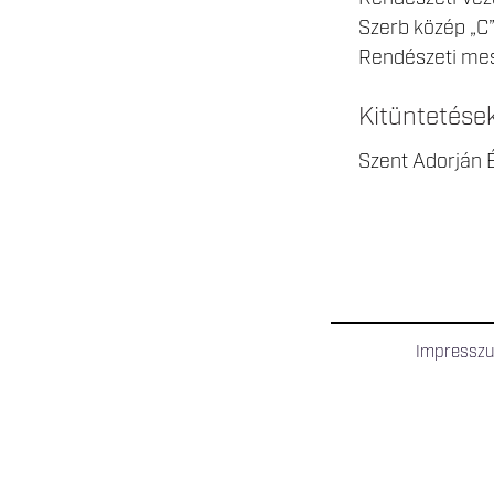
Szerb közép „C”
Rendészeti me
Kitüntetése
Szent Adorján É
Impressz