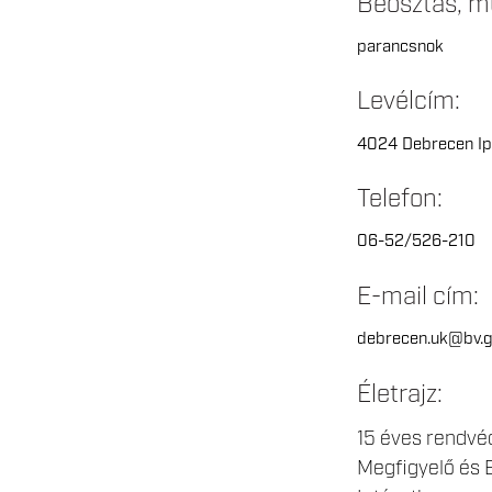
Beosztás, m
parancsnok
Levélcím:
4024 Debrecen Ipa
Telefon:
06-52/526-210
E-mail cím:
debrecen.uk@bv.g
Életrajz:
15 éves rendvéde
Megfigyelő és E