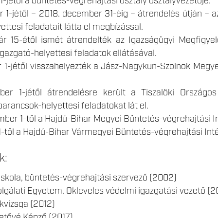
jétől a büntetés-végrehajtási osztály osztályvezetője.
1-jétől – 2018. december 31-éig – átrendelés útján – a
ettesi feladatait látta el megbízással.
 15-étől ismét átrendelték az Igazságügyi Megfigyel
gazgató-helyettesi feladatok ellátásával.
1-jétől visszahelyezték a Jász-Nagykun-Szolnok Megyei 
 1-jétől átrendelésre került a Tiszalöki Országos 
arancsok-helyettesi feladatokat lát el.
er 1-től a Hajdú-Bihar Megyei Büntetés-végrehajtási I
-től a Hajdú-Bihar Vármegyei Büntetés-végrehajtási Int
k:
iskola, büntetés-végrehajtási szervező (2002)
lgálati Egyetem, Okleveles védelmi igazgatási vezető (2
kvizsga (2012)
etővé Képző (2017)