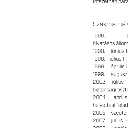
Intézetben par
Szakmai pál
1996. október
hivatásos állo
1998. június 1-
1998. július 1-j
1999. április 1
1999. augusztus
2002. július 1-
biztonsági tiszt
2004. április 
helyettesi fela
2005. szeptemb
2007. július 1-