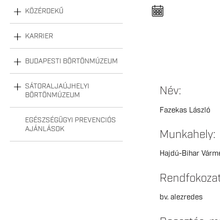
n
e
KÖZÉRDEKŰ
l
n
y
KARRIER
i
t
á
s
BUDAPESTI BÖRTÖNMÚZEUM
a
SÁTORALJAÚJHELYI
Név:
BÖRTÖNMÚZEUM
Fazekas László
EGÉSZSÉGÜGYI PREVENCIÓS
AJÁNLÁSOK
Munkahely:
Hajdú-Bihar Várme
Rendfokoza
bv. alezredes