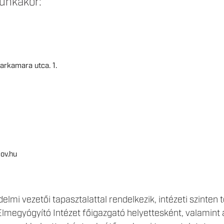
unkakör:
rkamara utca. 1.
ov.hu
lmi vezetői tapasztalattal rendelkezik, intézeti szinten t
lmegyógyító Intézet főigazgató helyettesként, valamint 