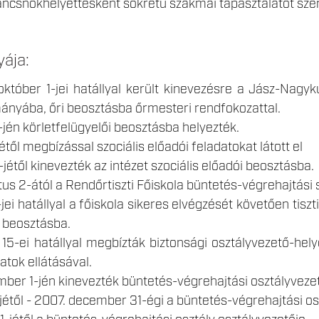
ancsnokhelyettesként sokrétű szakmai tapasztalatot szer
yája:
 1-jei hatállyal került kinevezésre a Jász-Nagykun
mányába, őri beosztásba őrmesteri rendfokozattal.
jén körletfelügyelői beosztásba helyezték.
étől megbízással szociális előadói feladatokat látott el
-jétől kinevezték az intézet szociális előadói beosztásba.
 2-ától a Rendőrtiszti Főiskola büntetés-végrehajtási s
jei hatállyal a főiskola sikeres elvégzését követően tiszt
i beosztásba.
15-ei hatállyal megbízták biztonsági osztályvezető-hely
datok ellátásával.
er 1-jén kinevezték büntetés-végrehajtási osztályveze
jétől - 2007. december 31-égi a büntetés-végrehajtási osz