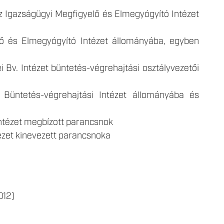
z Igazságügyi Megfigyelő és Elmegyógyító Intézet
ő és Elmegyógyító Intézet állományába, egyben
Bv. Intézet büntetés-végrehajtási osztályvezetői
Büntetés-végrehajtási Intézet állományába és
ntézet megbízott parancsnok
ézet kinevezett parancsnoka
012)