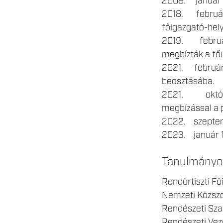
2008. január 1-
2018. február 
főigazgató-hely
2019. február
megbízták a fői
2021. február 
beosztásába.
2021. október
megbízással a p
2022. szeptemb
2023. január 1
Tanulmányo
Rendőrtiszti Fő
Nemzeti Közszo
Rendészeti Sza
Rendészeti Vez