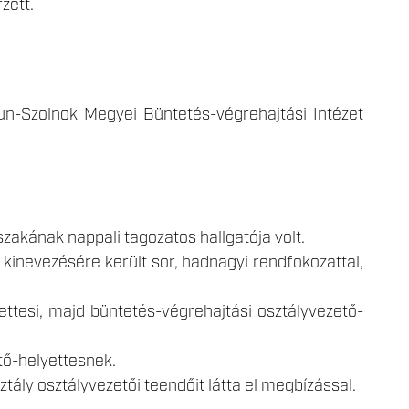
zett.
-Szolnok Megyei Büntetés-végrehajtási Intézet
zakának nappali tagozatos hallgatója volt.
i kinevezésére került sor, hadnagyi rendfokozattal,
ettesi, majd büntetés-végrehajtási osztályvezető-
tő-helyettesnek.
tály osztályvezetői teendőit látta el megbízással.