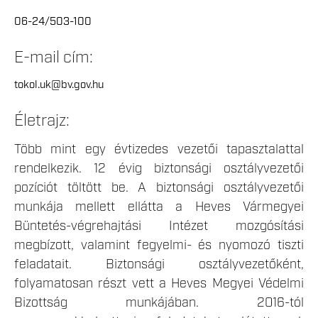
06-24/503-100
E-mail cím:
tokol.uk@bv.gov.hu
Életrajz:
Több mint egy évtizedes vezetői tapasztalattal
rendelkezik. 12 évig biztonsági osztályvezetői
pozíciót töltött be. A biztonsági osztályvezetői
munkája mellett ellátta a Heves Vármegyei
Büntetés-végrehajtási Intézet mozgósítási
megbízott, valamint fegyelmi- és nyomozó tiszti
feladatait. Biztonsági osztályvezetőként,
folyamatosan részt vett a Heves Megyei Védelmi
Bizottság munkájában. 2016-tól