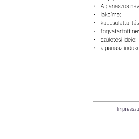
• A panaszos nev
• lakcíme;
• kapcsolattartás j
• fogvatartott ne
• születési ideje;
• a panasz indoko
Impressz