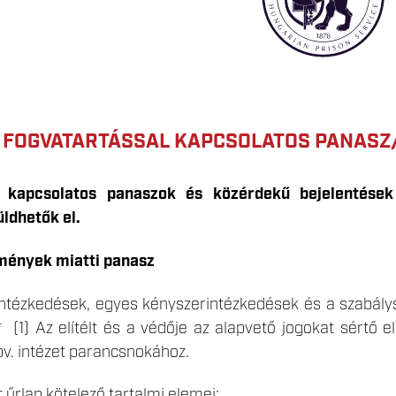
FOGVATARTÁSSAL KAPCSOLATOS PANASZ
l kapcsolatos panaszok és közérdekű bejelentése
ldhetők el.
lmények miatti panasz
intézkedések, egyes kényszerintézkedések és a szabálys
 (1) Az elítélt és a védője az alapvető jogokat sértő e
bv. intézet parancsnokához.
 űrlap kötelező tartalmi elemei: