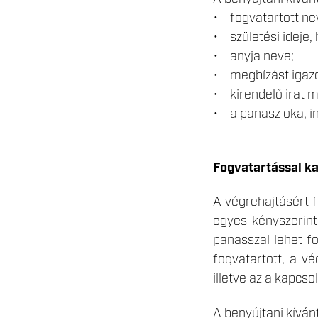
• fogvatartott ne
• születési ideje, 
• anyja neve;
• megbízást igazo
• kirendelő irat m
• a panasz oka, i
Fogvatartással ka
A végrehajtásért f
egyes kényszerint
panasszal lehet fo
fogvatartott, a vé
illetve az a kapcs
A benyújtani kívánt