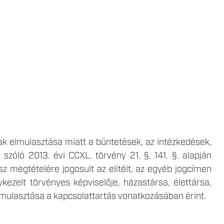
nak elmulasztása miatt a büntetések, az intézkedések,
szóló 2013. évi CCXL. törvény 21. §, 141. §. alapján
sz megtételére jogosult az elítélt, az egyéb jogcímen
kezelt törvényes képviselője, házastársa, élettársa,
 elmulasztása a kapcsolattartás vonatkozásában érint.