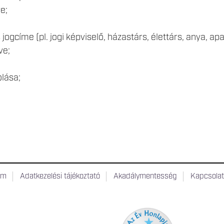
e;
ogcíme (pl. jogi képviselő, házastárs, élettárs, anya, apa
ve;
lása;
um
Adatkezelési tájékoztató
Akadálymentesség
Kapcsola