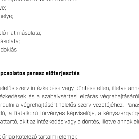
ve;
helye;
ló irat másolata;
ásolata;
ndoklás
pcsolatos panasz előterjesztés
elelős szerv intézkedése vagy döntése ellen, illetve an
ézkedések és a szabálysértési elzárás végrehajtásáról 
rdulni a végrehajtásért felelős szerv vezetőjéhez. Pana
dő, a fiatalkorú törvényes képviselője, a kényszergyógy
olattartó, akit az intézkedés vagy a döntés, illetve annak
 űrlap kötelező tartalmi elemei: