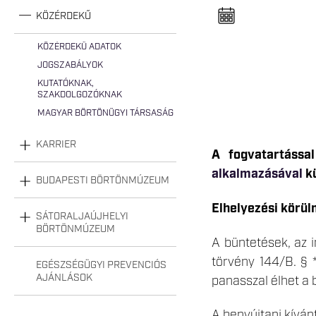
n
e
KÖZÉRDEKŰ
l
n
y
KÖZÉRDEKŰ ADATOK
i
JOGSZABÁLYOK
t
á
KUTATÓKNAK,
s
SZAKDOLGOZÓKNAK
a
MAGYAR BÖRTÖNÜGYI TÁRSASÁG
KARRIER
A fogvatartássa
alkalmazásával
kü
BUDAPESTI BÖRTÖNMÚZEUM
Elhelyezési körü
SÁTORALJAÚJHELYI
BÖRTÖNMÚZEUM
A büntetések, az 
törvény 144/B. § *
EGÉSZSÉGÜGYI PREVENCIÓS
AJÁNLÁSOK
panasszal élhet a 
A benyújtani kívánt