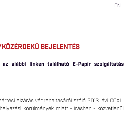
EN
/KÖZÉRDEKŰ BEJELENTÉS
k
az alábbi linken található E-Papír szolgáltatás
értési elzárás végrehajtásáról szóló 2013. évi CCXL.
lhelyezési körülmények miatt - írásban - közvetlenül