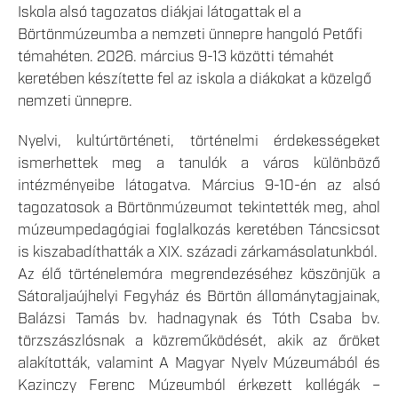
Iskola alsó tagozatos diákjai látogattak el a
Börtönmúzeumba a nemzeti ünnepre hangoló Petőfi
témahéten. 2026. március 9-13 közötti témahét
keretében készítette fel az iskola a diákokat a közelgő
nemzeti ünnepre.
Nyelvi, kultúrtörténeti, történelmi érdekességeket
ismerhettek meg a tanulók a város különböző
intézményeibe látogatva. Március 9-10-én az alsó
tagozatosok a Börtönmúzeumot tekintették meg, ahol
múzeumpedagógiai foglalkozás keretében Táncsicsot
is kiszabadíthatták a XIX. századi zárkamásolatunkból.
Az élő történelemóra megrendezéséhez köszönjük a
Sátoraljaújhelyi Fegyház és Börtön állománytagjainak,
Balázsi Tamás bv. hadnagynak és Tóth Csaba bv.
törzszászlósnak a közreműködését, akik az őröket
alakították, valamint A Magyar Nyelv Múzeumából és
Kazinczy Ferenc Múzeumból érkezett kollégák –