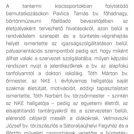
A tantermi kiscsoportokban folytatódó
bemutatkozásokon Pavlics Tamás bv. főhadnagy,
börtönmúzeumi főelőadó bevezetőjében az
életpályaként tervezhető hivatásokról, azon belül a
rendvédelem szerepét és a büntetés-végrehajtás
helyét ismertette az igazságszolgáltatáson belül,
pályaorientációs szempontból pedig azt, hogy miként
állhat valaki a szervezet szolgálatába, milyen képzési
rendszert nyújt a jelentkezőknek a bv. az alapfokú
tanfolyamtól a doktori iskoláig. Tóth Márton bv.
őrmester, az NKE I. évfolyamos hallgatója saját
szakmai életútját, motivációit, eddigi tapasztalatait
ismertette, Tóth Norbert bv. törzsőrmester – szintén
az NKE hallgatója – pedig az egyetemi életről, az
elsajátítandó tantárgyakról és a szervezeten belüli,
elérendő céljairól mesélt a diákoknak. Velmovszki
József bv. törzszászlós a Sátoraljaújhelyi Fegyház és a
Börtön műveleti csoportjának vezetője a büntetés-