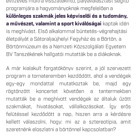
évtízéves múltra visszatekintő, pályaválasztást segítő
programjára a hagyományoknak megfelelően a
különleges szakmák jeles képviselői és a tudomány,
a művészet, valamint a sport kiválóságai
kaptak idén
is meghívást. Első alkalommal büntetés-végrehajtási
életpályát a Sátoraljaújhelyi Fegyház és a Börtön, a
Börtönmúzeum és a Nemzeti Közszolgálati Egyetem
BV Tanszékének hallgatói mutatták be a diákoknak.
A már kialakult forgatókönyv szerint, a jól szervezett
program a tornateremben kezdődött, ahol a vendégek
egy-egy mondattal mutatkoztak be, majd egy
rögtönzött koncertet követően a tantermekben
mutatták be a meghívott vendégek az általuk űzött
szakmákat, hivatásokat, vállalkozásokat. Így erős
felütéssel kezdődött a nap, hiszen arra a kérdésre
kellett válaszolni, hogy: mi az a sztereotípia, amit
szeretnénk eloszlatni a börtönnel kapcsolatban?