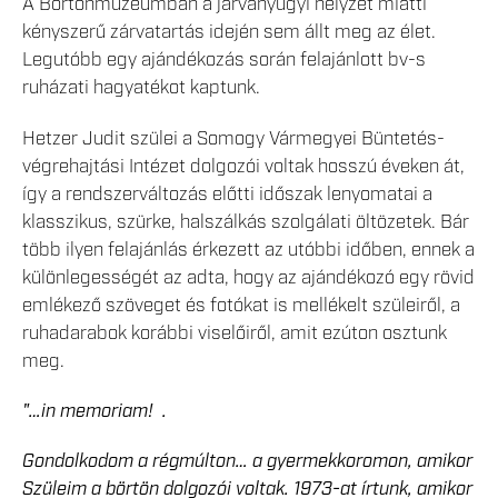
A Börtönmúzeumban a járványügyi helyzet miatti
kényszerű zárvatartás idején sem állt meg az élet.
Legutóbb egy ajándékozás során felajánlott bv-s
ruházati hagyatékot kaptunk.
Hetzer Judit szülei a Somogy Vármegyei Büntetés-
végrehajtási Intézet dolgozói voltak hosszú éveken át,
így a rendszerváltozás előtti időszak lenyomatai a
klasszikus, szürke, halszálkás szolgálati öltözetek. Bár
több ilyen felajánlás érkezett az utóbbi időben, ennek a
különlegességét az adta, hogy az ajándékozó egy rövid
emlékező szöveget és fotókat is mellékelt szüleiről, a
ruhadarabok korábbi viselőiről, amit ezúton osztunk
meg.
"…in memoriam! .
Gondolkodom a régmúlton… a gyermekkoromon, amikor
Szüleim a börtön dolgozói voltak. 1973-at írtunk, amikor