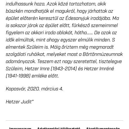
indulhassunk haza. Azok közé tartozhatom, akik
büszkén mondhatják el magukról, hogy járhattak az
épület előterén keresztül az Édesanyjuk irodájába. Ma
is sokszor járok az épület előtt, fürkésző szemeimmel
figyelem az akkori iroda ablakát, hátha…… De azok az
idők elmúltak, mint ahogy egyszer elmúlik minden. S
elmentek Szüleim is. Máig őriztem még megmaradt
szolgálati ruháikat, melyeket most a Börtönmúzeumnak
adományozok. Teszem ezt nagy szeretettel, tisztelegve
Szüleim, Hetzer Imre (1943-2014) és Hetzer Imréné
(1941-1998) emléke előtt.
Kaposvár, 2020. március 4.
Hetzer Judit"