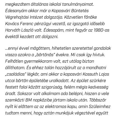
megkezdtem általános iskolai tanulmányaimat.
Édesanyám akkor már a Kaposvári Büntetés
Végrehajtási Intézet dolgozója. Közvetlen főnöke
Kovács Ferenc pénzügyi vezető, az igazgató idősebb
Horváth László volt. Édesapám, mint fegyőr az 1980-as
évektől kezdett ott dolgozni.
…ennyi évvel mögöttem, hihetetlen szeretettel gondolok
vissza azokra a „börtönös” évekre. Mi csak így hívtuk.
Felhőtlen gyermekkorom volt, ezt utólag bizton
állíthatom. És ehhez talán hozzájárult az a mondhatni
„családias” légkör, ami akkor a kaposvári Kossuth Lajos
utcai börtön épületébe uralkodott. Az épület szürkére
festett falai között szigorúság, felém mégis kedvesség
áradt. Sokszor volt alkalmam oda belépni, hiszen a vele
szemközti BM napközibe jártam iskola után. Többször
nyílt ki előttem az az elektromos kapu, amin Szüleimhez
tudtam menni, hogy aztán munkájuk végeztével együtt