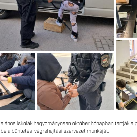
általános iskolák hagyományosan október hónapban tartják a p
 be a büntetés-végrehajtási szervezet munkáját.