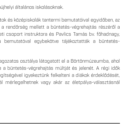
újhelyi általános iskolásoknak.
ok és középiskolák tantermi bemutatóival egyidőben, az
 a rendőrség mellett a büntetés-végrehajtás részéről a
eti csoport instruktora és Pavlics Tamás bv. főhadnagy,
lú bemutatóval egybekötve tájékoztatták a büntetés-
tagozatos osztálya látogatott el a Börtönmúzeumba, ahol
 a büntetés-végrehajtás múltját és jelenét. A régi idők
egítségével igyekeztünk felkelteni a diákok érdeklődését,
l mérlegelhetnek vagy akár az életpálya-választásnál