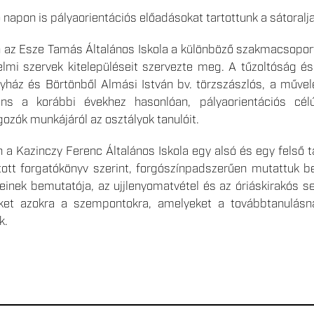
napon is pályaorientációs előadásokat tartottunk a sátoralja
n az Esze Tamás Általános Iskola a különböző szakmacsoport
lmi szervek kitelepüléseit szervezte meg. A tűzoltóság és
gyház és Börtönből Almási István bv. törzszászlós, a művel
erens a korábbi évekhez hasonlóan, pályaorientációs cé
ozók munkájáról az osztályok tanulóit.
 a Kazinczy Ferenc Általános Iskola egy alsó és egy felső 
ott forgatókönyv szerint, forgószínpadszerűen mutattuk be
zeinek bemutatója, az ujjlenyomatvétel és az óriáskirakós s
üket azokra a szempontokra, amelyeket a továbbtanulásná
k.