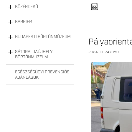
n
e
KÖZÉRDEKŰ
l
n
y
KARRIER
i
t
á
s
BUDAPESTI BÖRTÖNMÚZEUM
Pályaorient
a
SÁTORALJAÚJHELYI
2024-10-24 21:57
BÖRTÖNMÚZEUM
EGÉSZSÉGÜGYI PREVENCIÓS
AJÁNLÁSOK