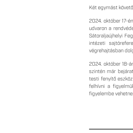
Két egymást követő 
2024. október 17-é
udvaron a rendvéde
Sátoraljaújhelyi Fe
intézeti sajtóref
végrehajtásban dolg
2024. október 18-án
szintén már bejárat
testi fenyítő eszkö
felhívni a figyelm
figyelembe vehetne