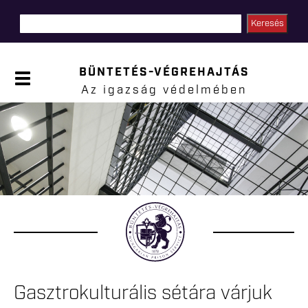
Ugrás a
tartalomra
BÜNTETÉS-VÉGREHAJTÁS
P
a
Az igazság védelmében
n
e
l
Jelenlegi hely
n
y
i
t
á
s
a
Gasztrokulturális sétára várjuk