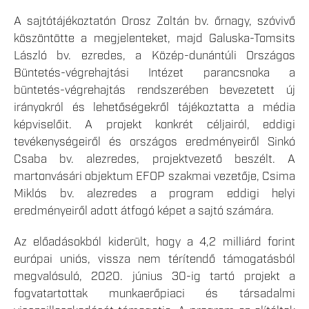
A sajtótájékoztatón Orosz Zoltán bv. őrnagy, szóvivő
köszöntötte a megjelenteket, majd Galuska-Tomsits
László bv. ezredes, a Közép-dunántúli Országos
Büntetés-végrehajtási Intézet parancsnoka a
büntetés-végrehajtás rendszerében bevezetett új
irányokról és lehetőségekről tájékoztatta a média
képviselőit. A projekt konkrét céljairól, eddigi
tevékenységeiről és országos eredményeiről Sinkó
Csaba bv. alezredes, projektvezető beszélt. A
martonvásári objektum EFOP szakmai vezetője, Csima
Miklós bv. alezredes a program eddigi helyi
eredményeiről adott átfogó képet a sajtó számára.
Az előadásokból kiderült, hogy a 4,2 milliárd forint
európai uniós, vissza nem térítendő támogatásból
megvalósuló, 2020. június 30-ig tartó projekt a
fogvatartottak munkaerőpiaci és társadalmi