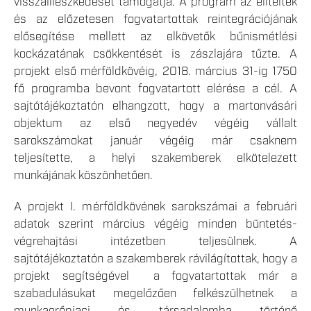
visszailleszkedését támogatja. A program az elítéltek
és az előzetesen fogvatartottak reintegrációjának
elősegítése mellett az elkövetők bűnismétlési
kockázatának csökkentését is zászlajára tűzte. A
projekt első mérföldkövéig, 2018. március 31-ig 1750
fő programba bevont fogvatartott elérése a cél. A
sajtótájékoztatón elhangzott, hogy a martonvásári
objektum az első negyedév végéig vállalt
sarokszámokat január végéig már csaknem
teljesítette, a helyi szakemberek elkötelezett
munkájának köszönhetően.
A projekt I. mérföldkövének sarokszámai a februári
adatok szerint március végéig minden büntetés-
végrehajtási intézetben teljesülnek. A
sajtótájékoztatón a szakemberek rávilágítottak, hogy a
projekt segítségével a fogvatartottak már a
szabadulásukat megelőzően felkészülhetnek a