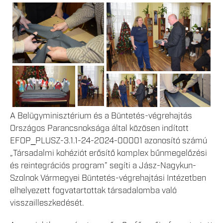
A Belügyminisztérium és a Büntetés-végrehajtás
Országos Parancsnoksága által közösen indított
EFOP_PLUSZ-3.1.1-24-2024-00001 azonosító számú
„Társadalmi kohéziót erősítő komplex bűnmegelőzési
és reintegrációs program” segíti a Jász-Nagykun-
Szolnok Vármegyei Büntetés-végrehajtási Intézetben
elhelyezett fogvatartottak társadalomba való
visszailleszkedését.