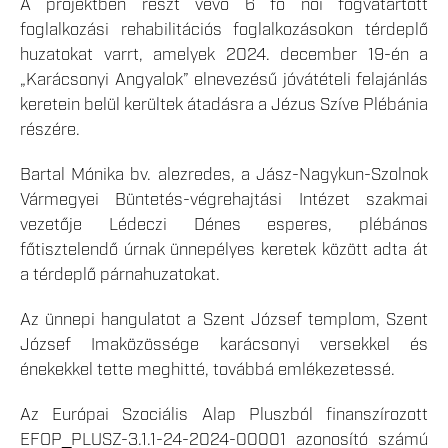
A projektben részt vevő 6 fő női fogvatartott
foglalkozási rehabilitációs foglalkozásokon térdeplő
huzatokat varrt, amelyek 2024. december 19-én a
„Karácsonyi Angyalok” elnevezésű jóvátételi felajánlás
keretein belül kerültek átadásra a Jézus Szíve Plébánia
részére.
Bartal Mónika bv. alezredes, a Jász-Nagykun-Szolnok
Vármegyei Büntetés-végrehajtási Intézet szakmai
vezetője Lédeczi Dénes esperes, plébános
főtisztelendő úrnak ünnepélyes keretek között adta át
a térdeplő párnahuzatokat.
Az ünnepi hangulatot a Szent József templom, Szent
József Imaközössége karácsonyi versekkel és
énekekkel tette meghitté, továbbá emlékezetessé.
Az Európai Szociális Alap Pluszból finanszírozott
EFOP_PLUSZ-3.1.1-24-2024-00001 azonosító számú