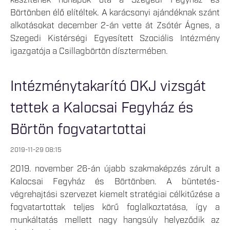
készítenek hónapok óta a Szegedi Fegyház és
Börtönben élő elítéltek. A karácsonyi ajándéknak szánt
alkotásokat december 2-án vette át Zsótér Ágnes, a
Szegedi Kistérségi Egyesített Szociális Intézmény
igazgatója a Csillagbörtön dísztermében.
Intézménytakarító OKJ vizsgát
tettek a Kalocsai Fegyház és
Börtön fogvatartottai
2019-11-29 08:15
2019. november 26-án újabb szakmaképzés zárult a
Kalocsai Fegyház és Börtönben. A büntetés-
végrehajtási szervezet kiemelt stratégiai célkitűzése a
fogvatartottak teljes körű foglalkoztatása, így a
munkáltatás mellett nagy hangsúly helyeződik az