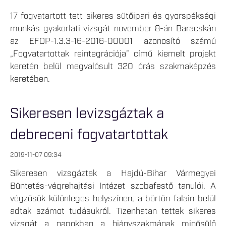
17 fogvatartott tett sikeres sütőipari és gyorspékségi
munkás gyakorlati vizsgát november 8-án Baracskán
az EFOP-1.3.3-16-2016-00001 azonosító számú
„Fogvatartottak reintegrációja” című kiemelt projekt
keretén belül megvalósult 320 órás szakmaképzés
keretében.
Sikeresen levizsgáztak a
debreceni fogvatartottak
2019-11-07 09:34
Sikeresen vizsgáztak a Hajdú-Bihar Vármegyei
Büntetés-végrehajtási Intézet szobafestő tanulói. A
végzősök különleges helyszínen, a börtön falain belül
adtak számot tudásukról. Tizenhatan tettek sikeres
vizsgát a napokban a hiányszakmának minősülő