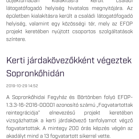
objektumában kialakításra került családi
látogatófogadó helyiség hivatalos megnyitójára. Az
épületben kialakításra került a családi látogatófogadó
helyiség, valamint egy közösségi tér, mely az EFOP
projekt keretében nyújtott csoportos szolgáltatások
színtere.
Kerti járdakövezőkként végeztek
Sopronkőhidán
2019-10-29 14:52
A Sopronkőhidai Fegyház és Börtönben folyó EFOP-
1.3.3-16-2016-00001 azonosító számú „Fogvatartottak
reintegrációja” elnevezésű projekt keretében
vizsgázhattak a kerti járdakövező tanfolyamot végző
fogvatartottak. A mintegy 200 órás képzés végén az
akadályt mind a 13 fogvatartott sikerrel vette.