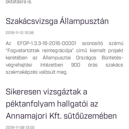
oktatásra is.
Szakácsvizsga Állampusztán
2019-11-12 10:38
Az EFOP-1.3.3-16-2016-00001 azonosító számú
“Fogvatartottak reintegrációja” című kiemelt projekt
keretében az Állampusztai Országos Büntetés-
végrehajtási Intézetben 900 órás szakács
szakmaképzés valósult meg.
Sikeresen vizsgáztak a
péktanfolyam hallgatói az
Annamajori Kft. sütőüzemében
2019-11-08 13:00