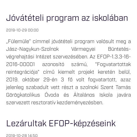
Jóvátételi program az iskolában
2019-10-29 00:00
„Fülemüle” címmel jóvátételi program valósult meg a
Jász-Nagykun-Szolnok Vármegyei Büntetés-
végrehajtási Intézet szervezésében. Az EFOP-1.3.3-16-
2016-00001 azonosító számú, "Fogvatartottak
reintegrációja" című kiemelt projekt keretén belül,
2019. október 29-én 3 fő volt fogvatartott, azaz
jelenleg szabadult vett részt a szolnoki Szent Tamás
Görögkatolikus Óvoda és Általános Iskola javára
szervezett resztoratív kezdeményezésben.
Lezárultak EFOP-képzéseink
2019-10-28 14:50