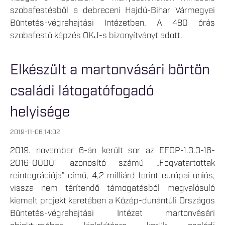
szobafestésből a debreceni Hajdú-Bihar Vármegyei
Büntetés-végrehajtási Intézetben. A 480 órás
szobafestő képzés OKJ-s bizonyítványt adott.
Elkészült a martonvásári börtön
családi látogatófogadó
helyisége
2019-11-06 14:02
2019. november 6-án került sor az EFOP-1.3.3-16-
2016-00001 azonosító számú „Fogvatartottak
reintegrációja” című, 4,2 milliárd forint európai uniós,
vissza nem térítendő támogatásból megvalósuló
kiemelt projekt keretében a Közép-dunántúli Országos
Büntetés-végrehajtási Intézet martonvásári