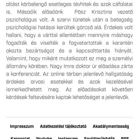
oltást körbelengő esetleges tévhitek és azok cáfolatai
is. Második előadónk Pösz Krisztina vezető
pszichológus volt. A szervi tünetek után a betegség
pszichológiai hatásai kerültek górcső alá. Érdekes volt
hallani, hogy a várttal ellentétben mennyire máshogy
fogadták és viselték a fogvatartottak a karantén
okozta bezártságot és a kapcsolttartás hiányát.
Valamint, hogy miként mutatkozott ez meg a személyi
állomány körében. Nagy Imre doktor úr előadása zárta
a konferenciát. Az online térben jelenlevő hallgatóság
érdekes orvosi esetekkel és azok kezelésével
ismerkedhetett meg. Az előadásokat követően
kérdések feltevésére kaptak lehetőséget a jelenlevők.
Impresszum
Adatkezelési tájékoztató
Akadálymentesség