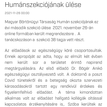
Humánszekciójának ülése
2021-11-26 00:00
Magyar Börtönügyi Társaság Humán szekciójának ez
évi második szekció ülése 2021. november 26-án
online formában került megrendezésre . A
tanácskozáson a szekció 38 tagja vett részt.
Az előadások az egészségügy köré csoportosultak.
Ennek apropóját az adta, hogy az elmúlt két évben
nem került sor a területet érintő napirend
megtárgyalására. Az első előadó Dr. Bögér Anikó
egészségügyi osztályvezető volt. A doktornő a poszt
Covid tünetekről és a betegség okozta szervezeti
károsodásokról tartott egy rendkívül érdekes és
figyelemfelhívó előadást. A téma kimondottan
alkalmas volt az előadást hallgató kollégák oltással
kapcsolatos érzékenyítésére is,. Szóba kerültek az