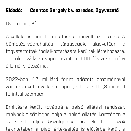
Előadó: Csontos Gergely bv. ezredes, ügyvezető
Bv. Holding Kft.
A vállalatcsoport bemutatására irányult az előadás. A
büntetés-végrehajtási társaságok, alapvetően a
fogvatartottak foglalkoztatására kerültek létrehozásra.
Jelenleg vállalatcsoport szinten 1600 fős a személyi
állomány létszáma.
2022-ben 4,7 milliárd forint adózott eredménnyel
zárta az évet a vállalatcsoport, a tervezett 1,8 milliárd
forinttal szemben.
Említésre került továbbá a belső ellátási rendszer,
melynek elsődleges célja a belső ellátás keretében a
szervezet teljes kiszolgálása. Az elmúlt időszak
tekintetében a piaci értékesítés is előtérbe került a