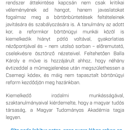
rendszer áttekintése kapcsán nem csak kritikai
véleményének ad hangot, hanem javaslatokat
fogalmaz meg a börtönbüntetések feltételeinek
javítására és szabályozására is. A tanulmány az adott
kor, a reformkor börtönügyi munkái közöl is
kiemelkedik hiányt pótló voltával, gyakorlatias
nézőpontjával és – nem utolsó sorban – előremutató,
cselekvésre ösztönző nézeteivel. Feltehetően Balla
Károly e műve is hozzájárult ahhoz, hogy néhány
évtizeddel a műmegjelenése után megszülethessen a
Csemegi kódex, és máig nem tapasztalt börtönügyi
reform kezdődjön meg hazánkban.
Kiemelkedő irodalmi munkásságával,
szaktanulmányaival kiérdemelte, hogy a magyar tudós
társaság, a Magyar Tudományos Akadémia tagja
legyen.