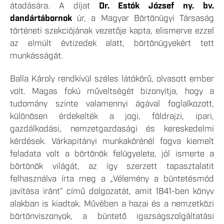
átadására. A díjat
Dr. Estók József ny. bv.
dandártábornok
úr, a Magyar Börtönügyi Társaság
történeti szekciójának vezetője kapta, elismerve ezzel
az elmúlt évtizedek alatt, börtönügyekért tett
munkásságát.
Balla Károly rendkívül széles látókörű, olvasott ember
volt. Magas fokú műveltségét bizonyítja, hogy a
tudomány szinte valamennyi ágával foglalkozott,
különösen érdekelték a jogi, földrajzi, ipari,
gazdálkodási, nemzetgazdasági és kereskedelmi
kérdések. Várkapitányi munkakörénél fogva kiemelt
feladata volt a börtönök felügyelete, jól ismerte a
börtönök világát, az így szerzett tapasztalatit
felhasználva írta meg a „Vélemény a büntetésmód
javítása iránt” című dolgozatát, amit 1841-ben könyv
alakban is kiadtak. Művében a hazai és a nemzetközi
börtönviszonyok, a büntető igazságszolgáltatási