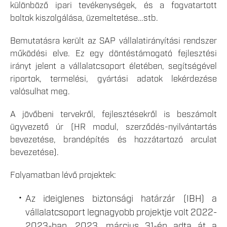
különböző ipari tevékenységek, és a fogvatartott
boltok kiszolgálása, üzemeltetése…stb.
Bemutatásra került az SAP vállalatirányítási rendszer
működési elve. Ez egy döntéstámogató fejlesztési
irányt jelent a vállalatcsoport életében, segítségével
riportok, termelési, gyártási adatok lekérdezése
valósulhat meg.
A jövőbeni tervekről, fejlesztésekről is beszámolt
ügyvezető úr (HR modul, szerződés-nyilvántartás
bevezetése, brandépítés és hozzátartozó arculat
bevezetése).
Folyamatban lévő projektek:
Az ideiglenes biztonsági határzár (IBH) a
vállalatcsoport legnagyobb projektje volt 2022-
2023-ban. 2023. március 31-én adta át a