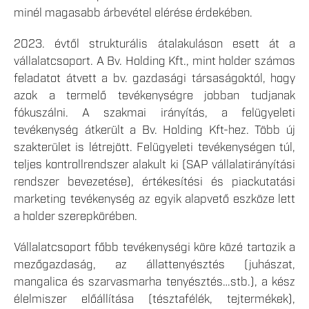
minél magasabb árbevétel elérése érdekében.
2023. évtől strukturális átalakuláson esett át a
vállalatcsoport. A Bv. Holding Kft., mint holder számos
feladatot átvett a bv. gazdasági társaságoktól, hogy
azok a termelő tevékenységre jobban tudjanak
fókuszálni. A szakmai irányítás, a felügyeleti
tevékenység átkerült a Bv. Holding Kft-hez. Több új
szakterület is létrejött. Felügyeleti tevékenységen túl,
teljes kontrollrendszer alakult ki (SAP vállalatirányítási
rendszer bevezetése), értékesítési és piackutatási
marketing tevékenység az egyik alapvető eszköze lett
a holder szerepkörében.
Vállalatcsoport főbb tevékenységi köre közé tartozik a
mezőgazdaság, az állattenyésztés (juhászat,
mangalica és szarvasmarha tenyésztés…stb.), a kész
élelmiszer előállítása (tésztafélék, tejtermékek),