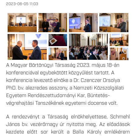
2023-06-05 11:03
A Magyar Börtönügyi Társaság 2023. május 18-án
konferenciával egybekötött közgyűlést tartott. A
konferencia levezető elnöke a Dr. Czenczer Orsolya
PhD. bv. alezredes asszony, a Nemzeti Közszolgálati
Egyetem Rendészettudományi Kar, Büntetés-
végrehajtási Tanszékének egyetemi docense volt.
A rendezvényt a Társaság elnökhelyettese, Schmehl
János bv. vezérőrnagy úr nyitotta meg. Az előadások
kezdete előtt sor került a Balla Károly emlékérem