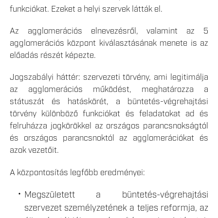
funkciókat. Ezeket a helyi szervek látták el.
Az agglomerációs elnevezésről, valamint az 5
agglomerációs központ kiválasztásának menete is az
előadás részét képezte.
Jogszabályi háttér: szervezeti törvény, ami legitimálja
az agglomerációs működést, meghatározza a
státuszát és hatáskörét, a büntetés-végrehajtási
törvény különböző funkciókat és feladatokat ad és
felruházza jogkörökkel az országos parancsnokságtól
és országos parancsnoktól az agglomerációkat és
azok vezetőit.
A központosítás legfőbb eredményei:
Megszületett a büntetés-végrehajtási
szervezet személyzetének a teljes reformja, az