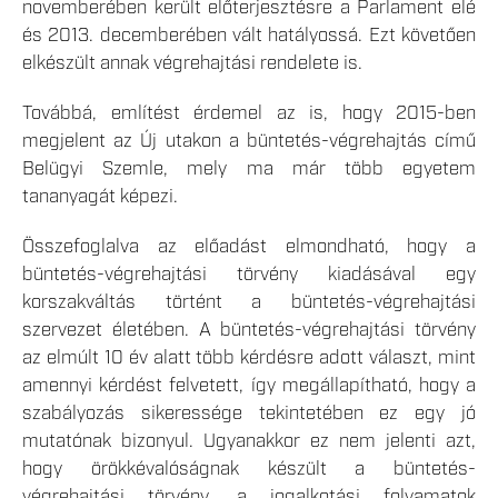
novemberében került előterjesztésre a Parlament elé
és 2013. decemberében vált hatályossá. Ezt követően
elkészült annak végrehajtási rendelete is.
Továbbá, említést érdemel az is, hogy 2015-ben
megjelent az Új utakon a büntetés-végrehajtás című
Belügyi Szemle, mely ma már több egyetem
tananyagát képezi.
Összefoglalva az előadást elmondható, hogy a
büntetés-végrehajtási törvény kiadásával egy
korszakváltás történt a büntetés-végrehajtási
szervezet életében. A büntetés-végrehajtási törvény
az elmúlt 10 év alatt több kérdésre adott választ, mint
amennyi kérdést felvetett, így megállapítható, hogy a
szabályozás sikeressége tekintetében ez egy jó
mutatónak bizonyul. Ugyanakkor ez nem jelenti azt,
hogy örökkévalóságnak készült a büntetés-
végrehajtási törvény, a jogalkotási folyamatok