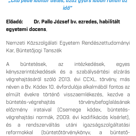
„Cito pede labitur aetes, azaz gyors lábon rohan az
idő”
Előadó: Dr. Pallo József bv. ezredes, habilitált
egyetemi docens
,
Nemzeti Közszolgálati Egyetem Rendészettudományi
Kar, Büntetőjogi Tanszék
A büntetések, az intézkedések, egyes
kényszerintézkedések és a szabálysértési elzárás
végrehajtásáról szóló 2013. évi CCXL. törvény, más
néven a Bv. Kódex 10. évfordulója alkalmából fontos az
elmúlt évekre történő visszaemlékezés, kezdve a
büntetés-végrehajtás törvénybefoglalásának
előzmény irataival (Csemege kódex, büntetés-
végrehajtási normák, 2009. évi kodifikációs kísérlet),
és a rendszerváltás utáni igazságszolgáltatási
reformokkal (büntetőtörvénykönyv, a büntető-