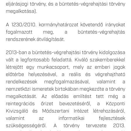
eljárásjogi törvény, és a büntetés-végrehajtási törvény
megalkotása).
A 1230/2010. kormányhatározat követendő irányokat
fogalmazott meg, a büntetés-végrehajtás
rendszerének átvilágítását.
2013-ban a büntetés-végrehajtási törvény kidolgozása
vált a legfontosabb feladattá. Kiváló szakemberekkel
létrejött egy munkacsoport, mely az emberi jogok
előtérbe helyezésével, a reális és végrehajtható
rendelkezések megfogalmazásával, valamint a
nemzetközi ismeretek birtokában megkezdte a törvény
megalkotását. Az előadás említést tett még a
reintegrációs őrizet bevezetéséről, a Központi
Kivizsgáló és Módszertani Intézet létrehozásáról,
valamint az informatikai fejlesztések
szükségességéről. A törvény tervezete 2013.