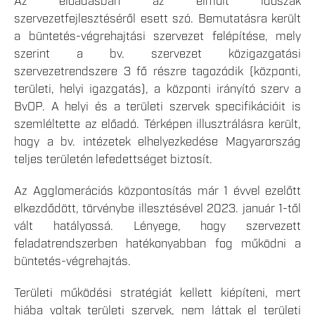
Az előadásban az elmúlt időszak
szervezetfejlesztéséről esett szó. Bemutatásra került
a büntetés-végrehajtási szervezet felépítése, mely
szerint a bv. szervezet közigazgatási
szervezetrendszere 3 fő részre tagozódik (központi,
területi, helyi igazgatás), a központi irányító szerv a
BvOP. A helyi és a területi szervek specifikációit is
szemléltette az előadó. Térképen illusztrálásra került,
hogy a bv. intézetek elhelyezkedése Magyarország
teljes területén lefedettséget biztosít.
Az Agglomerációs központosítás már 1 évvel ezelőtt
elkezdődött, törvénybe illesztésével 2023. január 1-től
vált hatályossá. Lényege, hogy szervezett
feladatrendszerben hatékonyabban fog működni a
büntetés-végrehajtás.
Területi működési stratégiát kellett kiépíteni, mert
hiába voltak területi szervek, nem láttak el területi