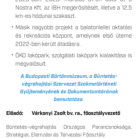
Nostra Kft. az IBH megerősítését, illetve a 12,5
km-es hódunai szakaszt.
Másik nagyobb projekt a balatonlellei oktatási
és rekreációs központ, amelynek első üteme
2022-ben került átadásra.
ÖKO lakópark, szolgálati lakópark kialakítása is
megvalósult.
A Budapesti Börtönmúzeum, a Büntetés-
végrehajtási Szervezet Szakmatörténeti
Gyűjteményének és Dokumentumtárának
bemutatása
Előadó: Várkonyi Zsolt bv. ra., főosztályvezető
Büntetés-végrehajtás Országos Parancsnoksága,
Stratégiai, Elemzési és Tervezési Főosztály