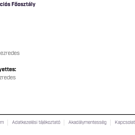
iós Főosztály
 ezredes
yettes:
ezredes
um
Adatkezelési tájékoztató
Akadálymentesség
Kapcsola