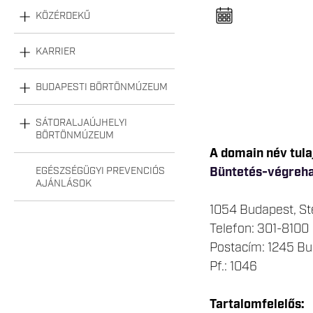
n
e
KÖZÉRDEKŰ
l
n
y
KARRIER
i
t
á
s
BUDAPESTI BÖRTÖNMÚZEUM
a
SÁTORALJAÚJHELYI
BÖRTÖNMÚZEUM
A domain név tula
Büntetés-végreha
EGÉSZSÉGÜGYI PREVENCIÓS
AJÁNLÁSOK
1054 Budapest, Ste
Telefon: 301-8100
Postacím: 1245 Bu
Pf.: 1046
Tartalomfelelős: