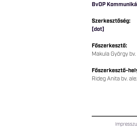
BvOP Kommunikác
Szerkesztőség:
[dot]
Főszerkesztő:
Makula György bv.
Főszerkesztő-hel
Rideg Anita bv. al
Impressz