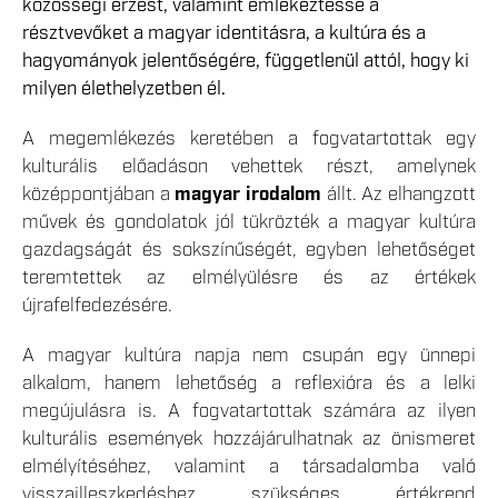
közösségi érzést, valamint emlékeztesse a
résztvevőket a magyar identitásra, a kultúra és a
hagyományok jelentőségére, függetlenül attól, hogy ki
milyen élethelyzetben él.
A megemlékezés keretében a fogvatartottak egy
kulturális előadáson vehettek részt, amelynek
középpontjában a
magyar irodalom
állt. Az elhangzott
művek és gondolatok jól tükrözték a magyar kultúra
gazdagságát és sokszínűségét, egyben lehetőséget
teremtettek az elmélyülésre és az értékek
újrafelfedezésére.
A magyar kultúra napja nem csupán egy ünnepi
alkalom, hanem lehetőség a reflexióra és a lelki
megújulásra is. A fogvatartottak számára az ilyen
kulturális események hozzájárulhatnak az önismeret
elmélyítéséhez, valamint a társadalomba való
visszailleszkedéshez szükséges értékrend