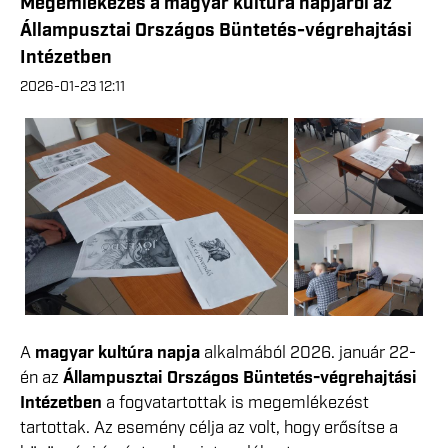
Megemlékezés a magyar kultúra napjáról az
Állampusztai Országos Büntetés-végrehajtási
Intézetben
2026-01-23 12:11
A
magyar kultúra napja
alkalmából 2026. január 22-
én az
Állampusztai Országos Büntetés-végrehajtási
Intézetben
a fogvatartottak is megemlékezést
tartottak. Az esemény célja az volt, hogy erősítse a