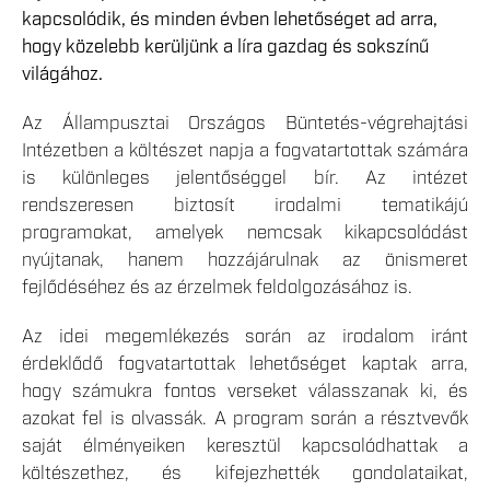
kapcsolódik, és minden évben lehetőséget ad arra,
hogy közelebb kerüljünk a líra gazdag és sokszínű
világához.
Az Állampusztai Országos Büntetés-végrehajtási
Intézetben a költészet napja a fogvatartottak számára
is különleges jelentőséggel bír. Az intézet
rendszeresen biztosít irodalmi tematikájú
programokat, amelyek nemcsak kikapcsolódást
nyújtanak, hanem hozzájárulnak az önismeret
fejlődéséhez és az érzelmek feldolgozásához is.
Az idei megemlékezés során az irodalom iránt
érdeklődő fogvatartottak lehetőséget kaptak arra,
hogy számukra fontos verseket válasszanak ki, és
azokat fel is olvassák. A program során a résztvevők
saját élményeiken keresztül kapcsolódhattak a
költészethez, és kifejezhették gondolataikat,