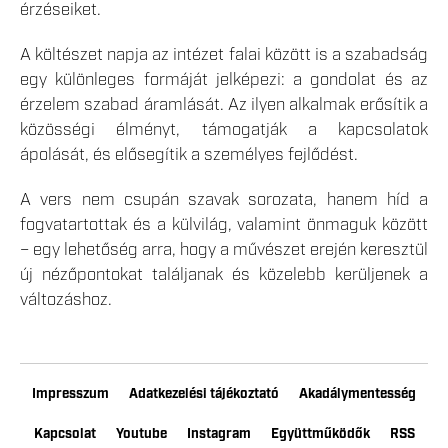
érzéseiket.
A költészet napja az intézet falai között is a szabadság
egy különleges formáját jelképezi: a gondolat és az
érzelem szabad áramlását. Az ilyen alkalmak erősítik a
közösségi élményt, támogatják a kapcsolatok
ápolását, és elősegítik a személyes fejlődést.
A vers nem csupán szavak sorozata, hanem híd a
fogvatartottak és a külvilág, valamint önmaguk között
– egy lehetőség arra, hogy a művészet erején keresztül
új nézőpontokat találjanak és közelebb kerüljenek a
változáshoz.
Impresszum
Adatkezelési tájékoztató
Akadálymentesség
Kapcsolat
Youtube
Instagram
Együttműködők
RSS