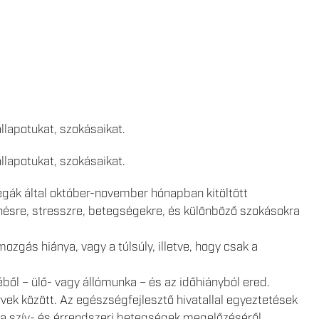
llapotukat, szokásaikat.
llapotukat, szokásaikat.
légák által október-november hónapban kitöltött
enésre, stresszre, betegségekre, és különböző szokásokra
gás hiánya, vagy a túlsúly, illetve, hogy csak a
ből – ülő- vagy állómunka – és az időhiányból ered.
rvek között. Az egészségfejlesztő hivatallal egyeztetések
e a szív- és érrendszeri betegségek megelőzéséről