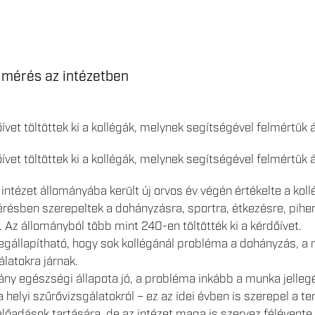
lmérés az intézetben
vet töltöttek ki a kollégák, melynek segítségével felmértük á
vet töltöttek ki a kollégák, melynek segítségével felmértük á
intézet állományába került új orvos év végén értékelte a kol
érésben szerepeltek a dohányzásra, sportra, étkezésre, pih
 Az állományból több mint 240-en töltötték ki a kérdőívet.
állapítható, hogy sok kollégánál probléma a dohányzás, a moz
álatokra járnak.
ny egészségi állapota jó, a probléma inkább a munka jellegé
helyi szűrővizsgálatokról – ez az idei évben is szerepel a te
előadások tartására, de az intézet maga is szervez félévent