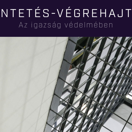
Ugrás a
NTETÉS-VÉGREHAJ
tartalomra
Az igazság védelmében