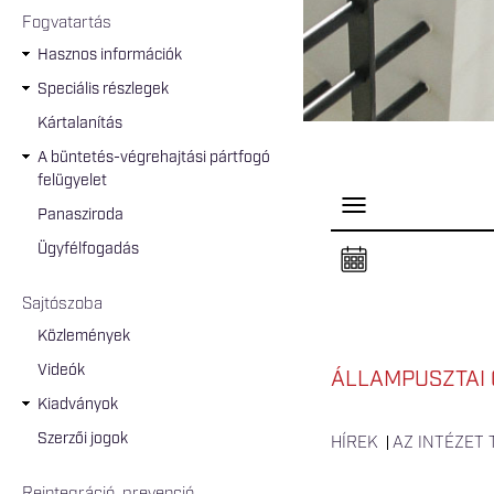
Fogvatartás
Hasznos információk
Speciális részlegek
Kártalanítás
A büntetés-végrehajtási pártfogó
felügyelet
P
Panasziroda
a
n
Ügyfélfogadás
e
l
n
Sajtószoba
y
i
Közlemények
t
á
Videók
s
ÁLLAMPUSZTAI 
a
Kiadványok
Szerzői jogok
HÍREK
AZ INTÉZET