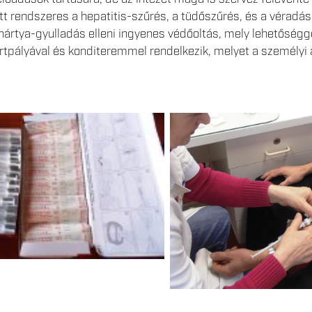
tt rendszeres a hepatitis-szűrés, a tüdőszűrés, és a véradás
hártya-gyulladás elleni ingyenes védőoltás, mely lehetőségge
ortpályával és konditeremmel rendelkezik, melyet a személy