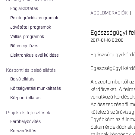
Reintegráció, prevenció
Foglalkoztatás
AGGLOMERÁCIÓK
Reintegrációs programok
Jóvátételi programok
Egészségügyi fe
Vallási programok
2017-01-16 00:00
Bűnmegelőzés
Egészségügyi kérdőí
Elektronikus levél küldése
Egészségügyi kérdőí
Központi és belső ellátás
Belső ellátás
A szeptembertől az 
Költségvetési munkáltatás
kérdőíveket. A felm
vonatkozó kérdések.
Központi ellátás
Az összegzésből meg
kötelező szűrővizsg
Projektek, fejlesztések
Egyébként az állomá
Férőhelybővítés
Sokan érdeklődnek a 
Korszerűsítés
zajlanak képzések, 