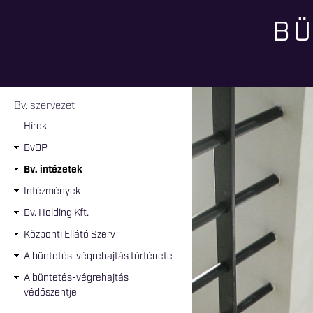
BÜ
Jelenlegi hely
Bv. szervezet
Hírek
BvOP
Bv. intézetek
Intézmények
Bv. Holding Kft.
Központi Ellátó Szerv
A büntetés-végrehajtás története
A büntetés-végrehajtás
védőszentje