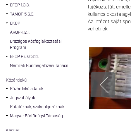
EFOP 1.3.3.
tájékoztatót, emelle
kullancs okozta agy
TÁMOP 5.6.3.
Az intézet saját sp
EKOP
vehetnek.
ÁROP-1.2.1.
Országos Közfoglalkoztatási
Program
EFOP Plusz 3.1.1.
Nemzeti Bűnmegelőzési Tanács
Közérdekű
Közérdekű adatok
Jogszabályok
Kutatóknak, szakdolgozóknak
Magyar Börtönügyi Társaság
Karrier