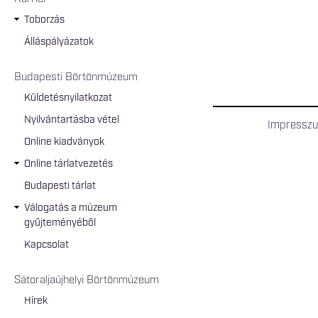
Toborzás
Álláspályázatok
Budapesti Börtönmúzeum
Küldetésnyilatkozat
Nyilvántartásba vétel
Impressz
Online kiadványok
Online tárlatvezetés
Budapesti tárlat
Válogatás a múzeum
gyűjteményéből
Kapcsolat
Sátoraljaújhelyi Börtönmúzeum
Hírek