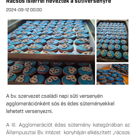
Rácsos islerrel neveztek a sütiversenyre
2024-09-12 00:00
A bv. szervezet családi napi süti versenyén
agglomerációnként sós és édes süteményekkel
lehetett versenyezni.
A III. Agglomerációt édes sütemény kategóriában az
Állampusztai Bv. Intézet konyháján elkészített „rácsos