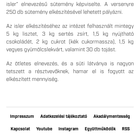
isler” elnevezésű sütemény képviselte. A versenyre
250 db sütemény elkészítésével lehetett pályázni.
Az isler elkészítéséhez az intézet felhasznált mintegy
5 kg lisztet, 3 kg sertés zsírt, 1,5 kg nyújtható
csokoládét, 2 kg cukrot (kék cukormassza), 1,5 kg
vegyes gyümölcslekvárt, valamint 30 db tojást.
Az ötletes elnevezés, és a süti látványa is nagyon
tetszett a résztvevőknek, hamar el is fogyott az
elkészített mennyiség.
Impresszum
Adatkezelési tájékoztató
Akadálymentesség
Kapcsolat
Youtube
Instagram
Együttműködők
RSS