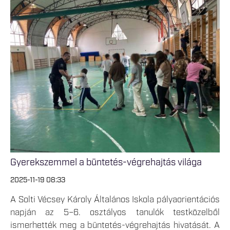
Gyerekszemmel a büntetés-végrehajtás világa
2025-11-19 08:33
A Solti Vécsey Károly Általános Iskola pályaorientációs
napján az 5–6. osztályos tanulók testközelből
ismerhették meg a büntetés-végrehajtás hivatását. A