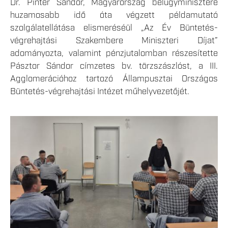
Dr. Pintér Sándor, Magyarország belügyminisztere
huzamosabb idő óta végzett példamutató
szolgálatellátása elismeréséül „Az Év Büntetés-
végrehajtási Szakembere Miniszteri Díjat”
adományozta, valamint pénzjutalomban részesítette
Pásztor Sándor címzetes bv. törzszászlóst, a III.
Agglomerációhoz tartozó Állampusztai Országos
Büntetés-végrehajtási Intézet műhelyvezetőjét.