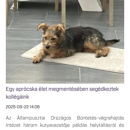
Egy aprócska élet megmentésében segédkeztek
kollégáink
2025-09-22 14:08
Az Állampusztai Országos Büntetés-végrehajtás
Intézet három kutyavezetője példás helytállásról és