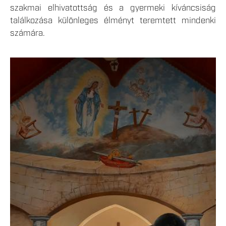
szakmai elhivatottság és a gyermeki kíváncsiság
találkozása különleges élményt teremtett mindenki
számára.