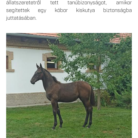
állatszeretetről tett tanúbizonyságot, amikor
segítettek egy kóbor kiskutya biztonságba
juttatásában.