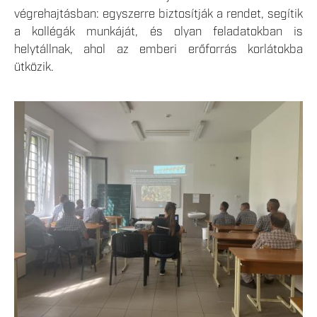
végrehajtásban: egyszerre biztosítják a rendet, segítik
a kollégák munkáját, és olyan feladatokban is
helytállnak, ahol az emberi erőforrás korlátokba
ütközik.