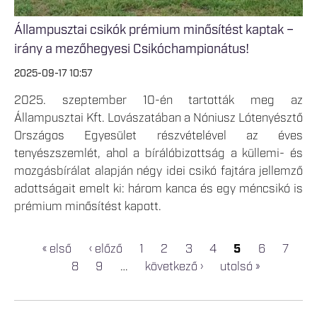
Állampusztai csikók prémium minősítést kaptak –
irány a mezőhegyesi Csikóchampionátus!
2025-09-17 10:57
2025. szeptember 10-én tartották meg az
Állampusztai Kft. Lovászatában a Nóniusz Lótenyésztő
Országos Egyesület részvételével az éves
tenyészszemlét, ahol a bírálóbizottság a küllemi- és
mozgásbírálat alapján négy idei csikó fajtára jellemző
adottságait emelt ki: három kanca és egy méncsikó is
prémium minősítést kapott.
« első
‹ előző
1
2
3
4
5
6
7
OLDALAK
8
9
…
következő ›
utolsó »