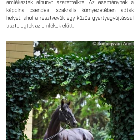
emlékeztek elhunyt szeretteikre. Az eseménynek a
kápolna csendes, szakrális környezetében adtak
helyet, ahol a résztvevők egy közös gyertyagyújtással
tisztelegtek az emlékek előtt.