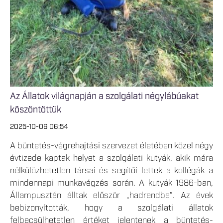
Az Állatok világnapján a szolgálati négylábúakat
köszöntöttük
2025-10-06 06:54
A büntetés-végrehajtási szervezet életében közel négy
évtizede kaptak helyet a szolgálati kutyák, akik mára
nélkülözhetetlen társai és segítői lettek a kollégák a
mindennapi munkavégzés során. A kutyák 1986-ban,
Állampusztán álltak először „hadrendbe”. Az évek
bebizonyították, hogy a szolgálati állatok
felbecsülhetetlen értéket jelentenek a büntetés-